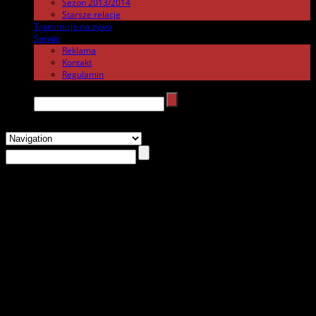
Sezon 2013/2014
Starsze relacje
Transmisje na żywo
.
Serwis
.
Reklama
Kontakt
Regulamin
Search →