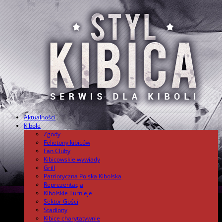
Aktualności
.
Kibole
Zgody
Felietony kibiców
Fan Cluby
Kibicowskie wywiady
Grill
Patriotyczna Polska Kibolska
Reprezentacja
Kibolskie Turnieje
Sektor Gości
Stadiony
Kibice charytatywnie