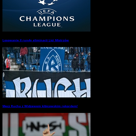
Losowanie II rundy eliminacji Ligi Mistrzów
→
Mecz Ruchu z Widzewem kibicowskim rekordem!
→