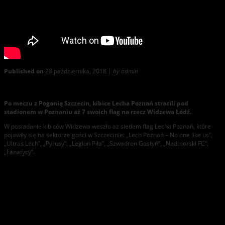
Published on
28 października, 2018 |
by admin
Widzew zdobywa 7 flag Lecha.
Po meczu z Pogonią Szczecin, kibice Lecha Poznań stracili pod
stadionem w Poznaniu aż 7 swoich flag na rzecz Widzewa Łódź.
W posiadanie kibiców Widzewa weszło aż siedem flag Lecha Poznań, które
pojawiły się na sektorze gości w Szczecinie: „Lech Poznań – No one like us”,
„Ultras Lech”, „Pyrusy”, „Legion Piła”, „Szwadron Gostyń”, „Nadmorski FC”,
„Fanatycy”.