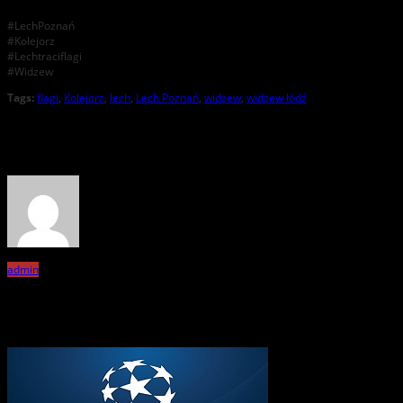
#LechPoznań
#Kolejorz
#Lechtraciflagi
#Widzew
Tags:
flagi
,
Kolejorz
,
lech
,
Lech Poznań
,
widzew
,
widzew łódź
About the Author
admin
Related Posts