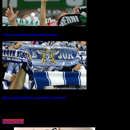
Legia na trybunach bez kobiet i dzieci
→
Kibice Lecha zadbają o porządek w Posnanii
→
Back to Top ↑