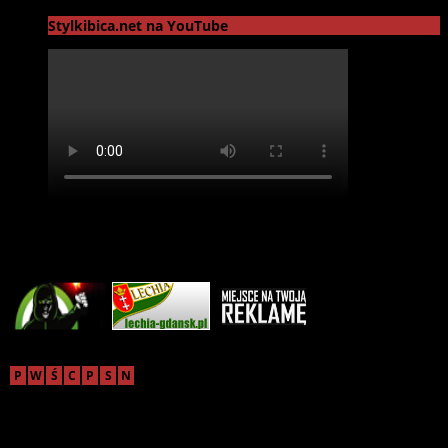
Stylkibica.net na YouTube
Reklama
sierpień 2026
P
W
Ś
C
P
S
N
1
2
3
4
5
6
7
8
9
10
11
12
13
14
15
16