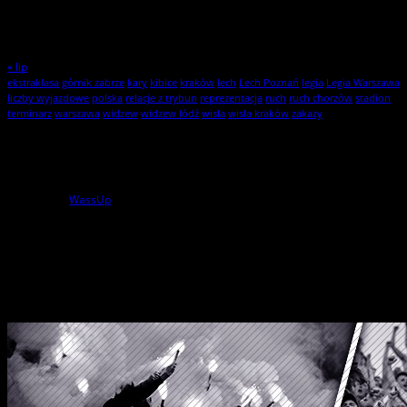
17
18
19
20
21
22
23
24
25
26
27
28
29
30
31
« lip
ekstraklasa
górnik zabrze
kary
kibice
kraków
lech
Lech Poznań
legia
Legia Warszawa
liczby wyjazdowe
polska
relacje z trybun
reprezentacja
ruch
ruch chorzów
stadion
terminarz
warszawa
widzew
widzew łódź
wisła
wisła kraków
zakazy
Statystyki
1
użytkowników online
powered by
WassUp
Wszelkie Prawa Zastrzeżone
StylKibica.net © 2010 – 2026