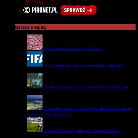
Ostatnie wpisy
Polacy wrócą na Tarczyński Arena
22 lipca | by
admin
FIFA podjęła decyzję w sprawie finału mundialu
22
lipca | by
admin
Koniec zgody Pogoni Szczecin i Kotwicy Kołobrzeg
8
lipca | by
admin
Częstochowa: Elanex jednak nie dla Rakowa? Miasto
analizuje inne lokalizacje
17 czerwca | by
admin
Losowanie II rundy eliminacji Ligi Konferencji
17
czerwca | by
admin