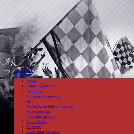
Aktualności
.
Kibole
Zgody
Felietony kibiców
Fan Cluby
Kibicowskie wywiady
Grill
Patriotyczna Polska Kibolska
Reprezentacja
Kibolskie Turnieje
Sektor Gości
Stadiony
Kibice charytatywnie