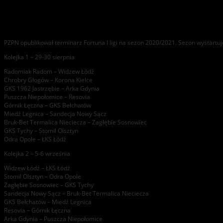
Terminarz Fortuna I ligi 2020/2021
PZPN opublikował terminarz Fortuna I ligi na sezon 2020/2021. Sezon wystartuje
Kolejka 1 – 29-30 sierpnia
Radomiak Radom – Widzew Łódź
Chrobry Głogów – Korona Kielce
GKS 1962 Jastrzębie – Arka Gdynia
Puszcza Niepołomice – Resovia
Górnik Łęczna – GKS Bełchatów
Miedź Legnica – Sandecja Nowy Sącz
Bruk-Bet Termalica Nieciecza – Zagłębie Sosnowiec
GKS Tychy – Stomil Olsztyn
Odra Opole – ŁKS Łódź
Kolejka 2 – 5-6 września
Widzew Łódź – ŁKS Łódź
Stomil Olsztyn – Odra Opole
Zagłębie Sosnowiec – GKS Tychy
Sandecja Nowy Sącz – Bruk-Bet Termalica Nieciecza
GKS Bełchatów – Miedź Legnica
Resovia – Górnik Łęczna
Arka Gdynia – Puszcza Niepołomice