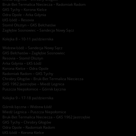
Bruk-Bet Termalica Nieciecza – Radomiak Radom
GKS Tychy – Korona Kielce
Odra Opole – Arka Gdynia
ŁKS Łódź – Resovia
Stomil Olsztyn – GKS Bełchatów
Zagłębie Sosnowiec – Sandecja Nowy Sącz
Kolejka 8 – 10-11 października
Widzew Łódź – Sandecja Nowy Sącz
GKS Bełchatów – Zagłębie Sosnowiec
Resovia – Stomil Olsztyn
Arka Gdynia – ŁKS Łódź
Korona Kielce – Odra Opole
Radomiak Radom – GKS Tychy
Chrobry Głogów – Bruk-Bet Termalica Nieciecza
GKS 1962 Jastrzębie – Miedź Legnica
Puszcza Niepołomice – Górnik Łęczna
Kolejka 9 – 17-18 października
Górnik Łęczna – Widzew Łódź
Miedź Legnica – Puszcza Niepołomice
Bruk-Bet Termalica Nieciecza – GKS 1962 Jastrzębie
GKS Tychy – Chrobry Głogów
Odra Opole – Radomiak Radom
ŁKS Łódź – Korona Kielce