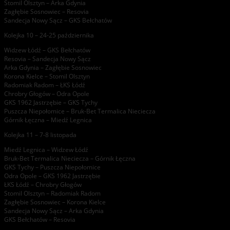
Stomil Olsztyn – Arka Gdynia
Zagłębie Sosnowiec – Resovia
Sandecja Nowy Sącz – GKS Bełchatów
Kolejka 10 – 24-25 października
Widzew Łódź – GKS Bełchatów
Resovia – Sandecja Nowy Sącz
Arka Gdynia – Zagłębie Sosnowiec
Korona Kielce – Stomil Olsztyn
Radomiak Radom – ŁKS Łódź
Chrobry Głogów – Odra Opole
GKS 1962 Jastrzębie – GKS Tychy
Puszcza Niepołomice – Bruk-Bet Termalica Nieciecza
Górnik Łęczna – Miedź Legnica
Kolejka 11 – 7-8 listopada
Miedź Legnica – Widzew Łódź
Bruk-Bet Termalica Nieciecza – Górnik Łęczna
GKS Tychy – Puszcza Niepołomice
Odra Opole – GKS 1962 Jastrzębie
ŁKS Łódź – Chrobry Głogów
Stomil Olsztyn – Radomiak Radom
Zagłębie Sosnowiec – Korona Kielce
Sandecja Nowy Sącz – Arka Gdynia
GKS Bełchatów – Resovia