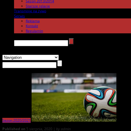
Sezon 2013/2014
Starsze relacje
Transmisje na żywo
.
Serwis
.
Reklama
Kontakt
Regulamin
Search →
Sezon 2020/2021
Published on
5 sierpnia, 2020 |
by admin