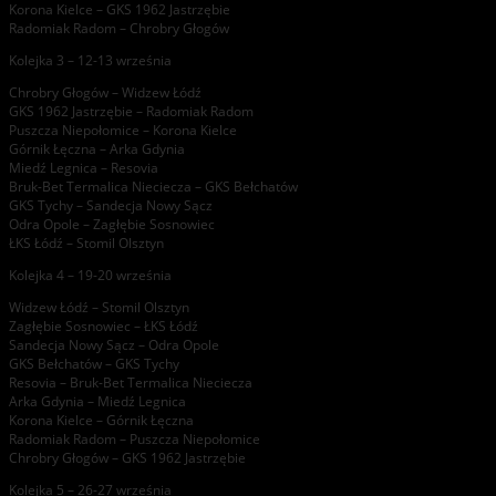
Korona Kielce – GKS 1962 Jastrzębie
Radomiak Radom – Chrobry Głogów
Kolejka 3 – 12-13 września
Chrobry Głogów – Widzew Łódź
GKS 1962 Jastrzębie – Radomiak Radom
Puszcza Niepołomice – Korona Kielce
Górnik Łęczna – Arka Gdynia
Miedź Legnica – Resovia
Bruk-Bet Termalica Nieciecza – GKS Bełchatów
GKS Tychy – Sandecja Nowy Sącz
Odra Opole – Zagłębie Sosnowiec
ŁKS Łódź – Stomil Olsztyn
Kolejka 4 – 19-20 września
Widzew Łódź – Stomil Olsztyn
Zagłębie Sosnowiec – ŁKS Łódź
Sandecja Nowy Sącz – Odra Opole
GKS Bełchatów – GKS Tychy
Resovia – Bruk-Bet Termalica Nieciecza
Arka Gdynia – Miedź Legnica
Korona Kielce – Górnik Łęczna
Radomiak Radom – Puszcza Niepołomice
Chrobry Głogów – GKS 1962 Jastrzębie
Kolejka 5 – 26-27 września