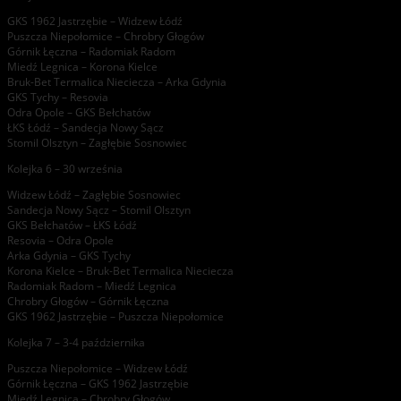
GKS 1962 Jastrzębie – Widzew Łódź
Puszcza Niepołomice – Chrobry Głogów
Górnik Łęczna – Radomiak Radom
Miedź Legnica – Korona Kielce
Bruk-Bet Termalica Nieciecza – Arka Gdynia
GKS Tychy – Resovia
Odra Opole – GKS Bełchatów
ŁKS Łódź – Sandecja Nowy Sącz
Stomil Olsztyn – Zagłębie Sosnowiec
Kolejka 6 – 30 września
Widzew Łódź – Zagłębie Sosnowiec
Sandecja Nowy Sącz – Stomil Olsztyn
GKS Bełchatów – ŁKS Łódź
Resovia – Odra Opole
Arka Gdynia – GKS Tychy
Korona Kielce – Bruk-Bet Termalica Nieciecza
Radomiak Radom – Miedź Legnica
Chrobry Głogów – Górnik Łęczna
GKS 1962 Jastrzębie – Puszcza Niepołomice
Kolejka 7 – 3-4 października
Puszcza Niepołomice – Widzew Łódź
Górnik Łęczna – GKS 1962 Jastrzębie
Miedź Legnica – Chrobry Głogów