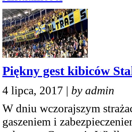
Piękny gest kibiców St
4 lipca, 2017 |
by admin
W dniu wczorajszym strażac
gaszeniem i zabezpieczeni