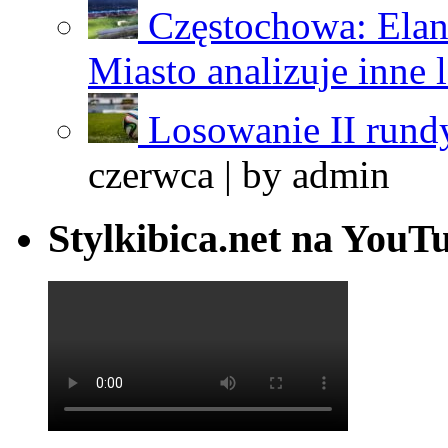
Częstochowa: Elan
Miasto analizuje inne 
Losowanie II rundy
czerwca | by
admin
Stylkibica.net na YouT