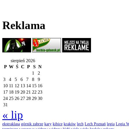
Reklama
sierpień 2026
P
W
Ś
C
P
S
N
1
2
3
4
5
6
7
8
9
10
11
12
13
14
15
16
17
18
19
20
21
22
23
24
25
26
27
28
29
30
31
« lip
ekstraklasa
górnik zabrze
kary
kibice
kraków
lech
Lech Poznań
legia
Legia W
terminarz
warszawa
widzew
widzew łódź
wisła
wisła kraków
zakazy