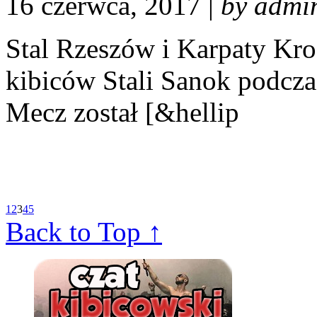
16 czerwca, 2017 |
by admi
Stal Rzeszów i Karpaty Kro
kibiców Stali Sanok podczas
Mecz został [&hellip
1
2
3
4
5
Back to Top ↑