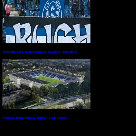
Mecz Ruchu z Widzewem kibicowskim rekordem!
→
Kraków: Będzie nowy stadion dla Hutnika!
→