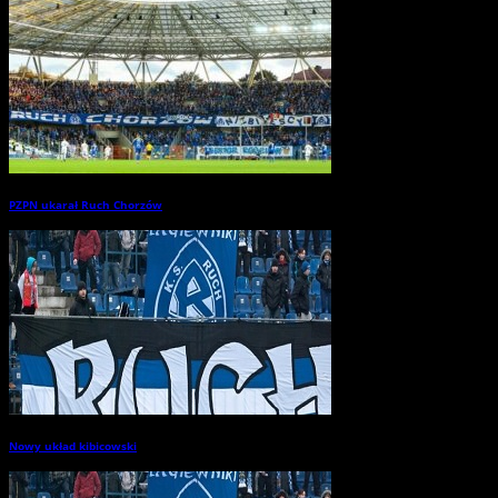
PZPN ukarał Ruch Chorzów
→
Nowy układ kibicowski
→