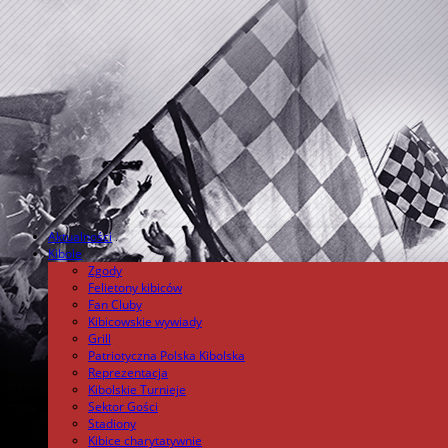
Aktualności
.
Kibole
Zgody
Felietony kibiców
Fan Cluby
Kibicowskie wywiady
Grill
Patriotyczna Polska Kibolska
Reprezentacja
Kibolskie Turnieje
Sektor Gości
Stadiony
Kibice charytatywnie