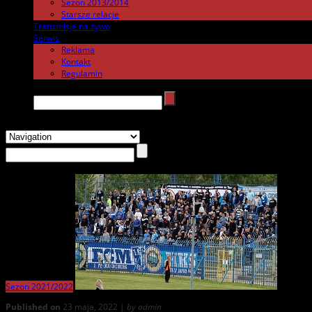
Sezon 2013/2014
Starsze relacje
Transmisje na żywo
.
Serwis
.
Reklama
Kontakt
Regulamin
Search →
Sezon 2021/2022
Published on
23 maja, 2022 |
by admin