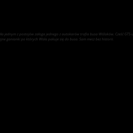
jednym z postojów załoga jednego z autokarów trafia busa Wiślaków. Cześć GTS-u wył
olejne ganianki po których Wisła pakuje się do busa.
Sam mecz bez historii.