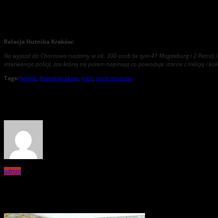
Ruch Chorzów – Hutnik Kraków 22.05.2022
Relacja Hutnika Kraków:
Na wyjazd do Chorzowa ruszamy w ok. 300 osob (w tym 41 Magdeburg i 2 Petra). Na 
interwencja policji, zza której się potem napinają co powoduje starcie z milicją i k
Tags:
hutnik
,
Hutnik Kraków
,
ruch
,
ruch chorzów
About the Author
admin
Related Posts