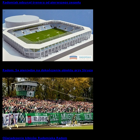
Radomiak odsunął trenera od pierwszego zespołu
→
Radom: Są pieniądze na dokończenie obiektu przy Struga
→
Oświadczenie kibiców Radomiaka Radom
→