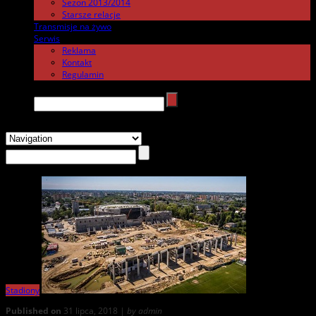
Sezon 2013/2014
Starsze relacje
Transmisje na żywo
.
Serwis
.
Reklama
Kontakt
Regulamin
Search →
Stadiony
Published on
31 lipca, 2018 |
by admin