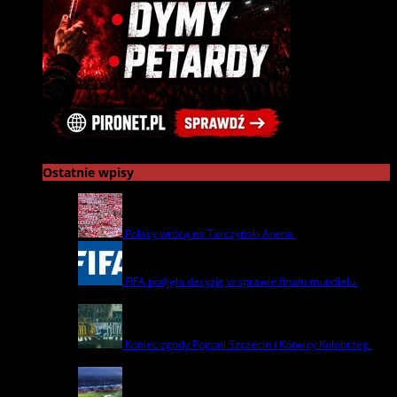
Ostatnie wpisy
Polacy wrócą na Tarczyński Arena
22 lipca | by
admin
FIFA podjęła decyzję w sprawie finału mundialu
22
lipca | by
admin
Koniec zgody Pogoni Szczecin i Kotwicy Kołobrzeg
8
lipca | by
admin