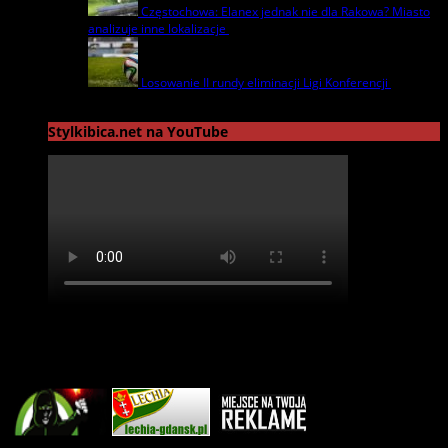
Częstochowa: Elanex jednak nie dla Rakowa? Miasto
analizuje inne lokalizacje
17 czerwca | by
admin
Losowanie II rundy eliminacji Ligi Konferencji
17
czerwca | by
admin
Stylkibica.net na YouTube
Reklama