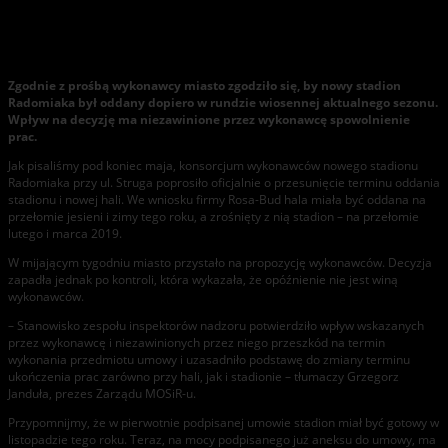
Radom: Opóźnienie stadionu potwierdzone
Zgodnie z prośbą wykonawcy miasto zgodziło się, by nowy stadion
Radomiaka był oddany dopiero w rundzie wiosennej aktualnego sezonu.
Wpływ na decyzję ma niezawinione przez wykonawcę spowolnienie
prac.
Jak pisaliśmy pod koniec maja, konsorcjum wykonawców nowego stadionu
Radomiaka przy ul. Struga poprosiło oficjalnie o przesunięcie terminu oddania
stadionu i nowej hali. We wniosku firmy Rosa-Bud hala miała być oddana na
przełomie jesieni i zimy tego roku, a zrośnięty z nią stadion – na przełomie
lutego i marca 2019.
W mijającym tygodniu miasto przystało na propozycję wykonawców. Decyzja
zapadła jednak po kontroli, która wykazała, że opóźnienie nie jest winą
wykonawców.
– Stanowisko zespołu inspektorów nadzoru potwierdziło wpływ wskazanych
przez wykonawcę i niezawinionych przez niego przeszkód na termin
wykonania przedmiotu umowy i uzasadniło podstawę do zmiany terminu
ukończenia prac zarówno przy hali, jak i stadionie – tłumaczy Grzegorz
Janduła, prezes Zarządu MOSiR-u.
Przypomnijmy, że w pierwotnie podpisanej umowie stadion miał być gotowy w
listopadzie tego roku. Teraz, na mocy podpisanego już aneksu do umowy, ma