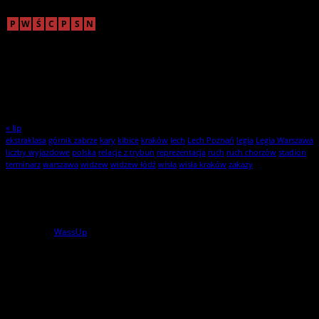
sierpień 2026
P
W
Ś
C
P
S
N
1
2
3
4
5
6
7
8
9
10
11
12
13
14
15
16
17
18
19
20
21
22
23
24
25
26
27
28
29
30
31
« lip
ekstraklasa
górnik zabrze
kary
kibice
kraków
lech
Lech Poznań
legia
Legia Warszawa
liczby wyjazdowe
polska
relacje z trybun
reprezentacja
ruch
ruch chorzów
stadion
terminarz
warszawa
widzew
widzew łódź
wisła
wisła kraków
zakazy
Statystyki
1
użytkowników online
powered by
WassUp
Wszelkie Prawa Zastrzeżone
StylKibica.net © 2010 – 2026