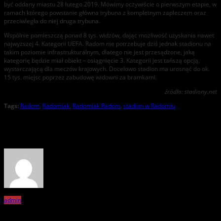
być oddany miastu 28 lutego 2019. Mówimy oczywiście o pierwszym etapie, w
ramach którego powstanie główna trybuna z kompletnym zapleczem oraz
przeciwległa do niej druga trybuna.
Wspólnie pomieszczą ponad 8 tys. widzów, dając możliwość uzyskania nawet
najwyższej 4. Kategorii UEFA. Radom nie potrzebuje dziś jednak stadionu na
takim poziomie infrastrukturalnym, dlatego nie jest przesądzone, jaką
kategorię będzie miał obiekt – osiągnięcie 3. Kategorii jest tańszą opcją,
wystarczającą dla meczów krajowych. Docelowo stadion ma urosnąć do ok.
15 tys. miejsc poprzez zabudowę widowni za bramkami.
źródło: stadiony.net
Tags:
Radom
,
Radomiak
,
Radomiak Radom
,
stadion w Radomiu
About the Author
admin