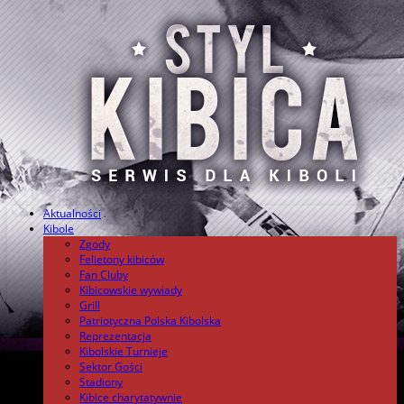
Aktualności
.
Kibole
Zgody
Felietony kibiców
Fan Cluby
Kibicowskie wywiady
Grill
Patriotyczna Polska Kibolska
Reprezentacja
Kibolskie Turnieje
Sektor Gości
Stadiony
Kibice charytatywnie