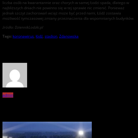
liczba osób na kwarantannie oraz chorych w samej Łodzi spada, dlatego w
najbliższych dniach nie powinno się w tej sprawie nic zmienić. Ponieważ
jednak szczyt zachorowań wciąż może być przed nami, Łódź zostawia
możliwość tymczasowej zmiany przeznaczenia dla wspomnianych budynków.
źródło: DziennikLodzki.pl
Tags:
koronawirus
,
łódź
,
stadion
,
Zdanowska
About the Author
admin
Related Posts