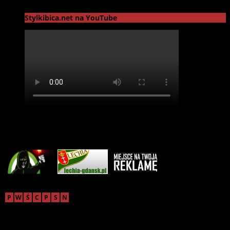
czerwca | by
admin
Stylkibica.net na YouTube
Reklama
sierpień 2026
P
W
Ś
C
P
S
N
1
2
3
4
5
6
7
8
9
10
11
12
13
14
15
16