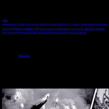
17
18
19
20
21
22
23
24
25
26
27
28
29
30
31
« lip
ekstraklasa
górnik zabrze
kary
kibice
kraków
lech
Lech Poznań
legia
Legia Warszawa
liczby wyjazdowe
polska
relacje z trybun
reprezentacja
ruch
ruch chorzów
stadion
terminarz
warszawa
widzew
widzew łódź
wisła
wisła kraków
zakazy
Statystyki
1
użytkowników online
powered by
WassUp
Wszelkie Prawa Zastrzeżone
StylKibica.net © 2010 – 2026