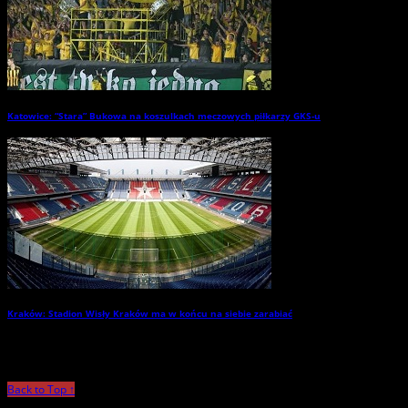
Katowice: “Stara” Bukowa na koszulkach meczowych piłkarzy GKS-u
→
Kraków: Stadion Wisły Kraków ma w końcu na siebie zarabiać
→
Back to Top ↑