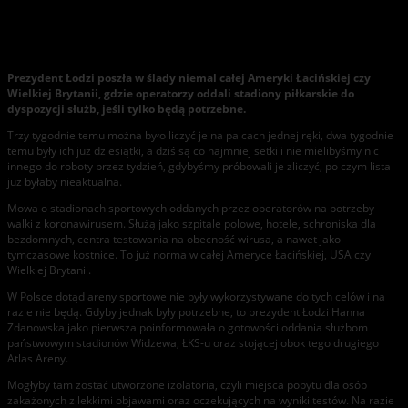
Łódź: Zdanowska oddaje stadiony na potrzeby kwarantanny
Prezydent Łodzi poszła w ślady niemal całej Ameryki Łacińskiej czy
Wielkiej Brytanii, gdzie operatorzy oddali stadiony piłkarskie do
dyspozycji służb, jeśli tylko będą potrzebne.
Trzy tygodnie temu można było liczyć je na palcach jednej ręki, dwa tygodnie
temu były ich już dziesiątki, a dziś są co najmniej setki i nie mielibyśmy nic
innego do roboty przez tydzień, gdybyśmy próbowali je zliczyć, po czym lista
już byłaby nieaktualna.
Mowa o stadionach sportowych oddanych przez operatorów na potrzeby
walki z koronawirusem. Służą jako szpitale polowe, hotele, schroniska dla
bezdomnych, centra testowania na obecność wirusa, a nawet jako
tymczasowe kostnice. To już norma w całej Ameryce Łacińskiej, USA czy
Wielkiej Brytanii.
W Polsce dotąd areny sportowe nie były wykorzystywane do tych celów i na
razie nie będą. Gdyby jednak były potrzebne, to prezydent Łodzi Hanna
Zdanowska jako pierwsza poinformowała o gotowości oddania służbom
państwowym stadionów Widzewa, ŁKS-u oraz stojącej obok tego drugiego
Atlas Areny.
Mogłyby tam zostać utworzone izolatoria, czyli miejsca pobytu dla osób
zakażonych z lekkimi objawami oraz oczekujących na wyniki testów. Na razie