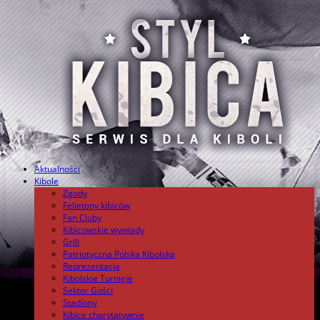
Aktualności
.
Kibole
Zgody
Felietony kibiców
Fan Cluby
Kibicowskie wywiady
Grill
Patriotyczna Polska Kibolska
Reprezentacja
Kibolskie Turnieje
Sektor Gości
Stadiony
Kibice charytatywnie