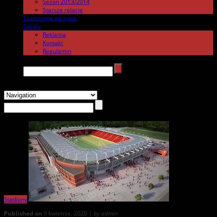
Sezon 2013/2014
Starsze relacje
Transmisje na żywo
.
Serwis
.
Reklama
Kontakt
Regulamin
Search →
Stadiony
Published on
9 kwietnia, 2020 |
by admin