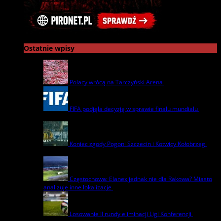
Ostatnie wpisy
Polacy wrócą na Tarczyński Arena
22 lipca | by
admin
FIFA podjęła decyzję w sprawie finału mundialu
22
lipca | by
admin
Koniec zgody Pogoni Szczecin i Kotwicy Kołobrzeg
8
lipca | by
admin
Częstochowa: Elanex jednak nie dla Rakowa? Miasto
analizuje inne lokalizacje
17 czerwca | by
admin
Losowanie II rundy eliminacji Ligi Konferencji
17