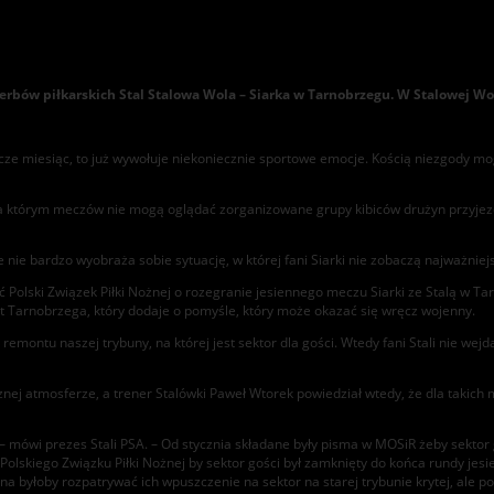
bów piłkarskich Stal Stalowa Wola – Siarka w Tarnobrzegu. W Stalowej Woli
ze miesiąc, to już wywołuje niekoniecznie sportowe emocje. Kością niezgody mog
 którym meczów nie mogą oglądać zorganizowane grupy kibiców drużyn przyjezdnych
nie bardzo wyobraża sobie sytuację, w której fani Siarki nie zobaczą najważniej
ić Polski Związek Piłki Nożnej o rozegranie jesiennego meczu Siarki ze Stalą w 
t Tarnobrzega, który dodaje o pomyśle, który może okazać się wręcz wojenny.
o remontu naszej trybuny, na której jest sektor dla gości. Wtedy fani Stali nie w
nej atmosferze, a trener Stalówki Paweł Wtorek powiedział wtedy, że dla takich 
 – mówi prezes Stali PSA. – Od stycznia składane były pisma w MOSiR żeby sektor
 Polskiego Związku Piłki Nożnej by sektor gości był zamknięty do końca rundy jes
a byłoby rozpatrywać ich wpuszczenie na sektor na starej trybunie krytej, ale po