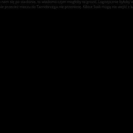
ło nam się po stadionie, to wiadomo czym mogłoby to grozić. Logistycznie byłoby
Ale przecież meczu do Tarnobrzega nie przeniosę. Kibice Stali mogą nie wejść 