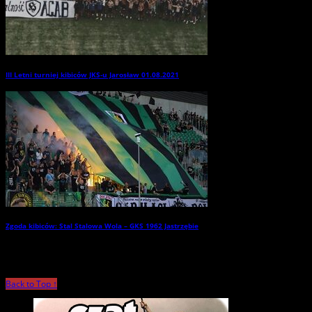
III Letni turniej kibiców JKS-u Jarosław 01.08.2021
→
Zgoda kibiców: Stal Stalowa Wola – GKS 1962 Jastrzębie
→
Back to Top ↑