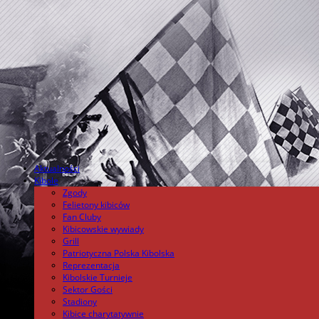
Aktualności
.
Kibole
Zgody
Felietony kibiców
Fan Cluby
Kibicowskie wywiady
Grill
Patriotyczna Polska Kibolska
Reprezentacja
Kibolskie Turnieje
Sektor Gości
Stadiony
Kibice charytatywnie