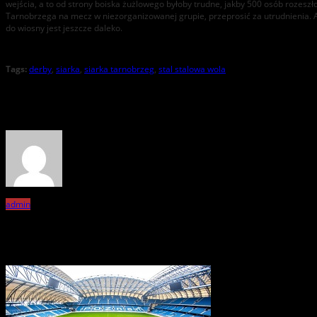
wejścia, a to od strony boiska żużlowego byłoby trudne, jakby 500 osób rozesz
Tarnobrzega na mecz w niezorganizowanej grupie, przeprosić za utrudnienia. 
do wiosny jest jeszcze daleko.
Tags:
derby
,
siarka
,
siarka tarnobrzeg
,
stal stalowa wola
About the Author
admin
Related Posts