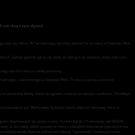
 nie chcą o tym słyszeć.
ą stać się kibice. W Tarnobrzegu nie chcą słyszeć że na mecz w Stalowej Woli
. Zadaje pytanie jak to się stało, że Stal gra na obiekcie, który cały czas
szego dla nich meczu rundy jesiennej.
Tarnobrzegu, a wiosennego w Stalowej Woli. Trzeba po prostu zamienić
ejdą na wiosenne derby, które rozegrane zostaną na naszym stadionie. Chciałbym
meczów warto żyć. Warto więc by kibice Siarki obejrzeli derbowy mecz w
 gości doprowadzić do użyteczności. Termin był do 15 września, ale MOSiR
iennej. Ja też zdaję sobie sprawę że mecz z udziałem kibiców przyjezdnych ma
zostałaby wtedy kwestia buforu od trybuny “vipowskiej” i zabezpieczenia