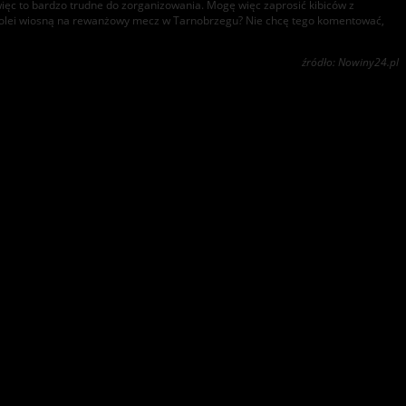
 więc to bardzo trudne do zorganizowania. Mogę więc zaprosić kibiców z
z kolei wiosną na rewanżowy mecz w Tarnobrzegu? Nie chcę tego komentować,
źródło: Nowiny24.pl