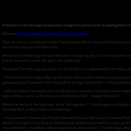
Będzie wojna o derby! Stal – Siarka w Tarnobrzegu?
Prezydent Tarnobrzega proponuje rozegranie jesiennych drugoligowych der
Reklama:
Kibice zakupili najtańszy sprzęt na siłownie…
Choć do meczu o punkty pomiędzy Stalą Stalowa Wola i Siarką Tarnobrzeg jeszc
nie zostaną wpuszczeni fani Siarki.
Prezydent Tarnobrzega Norbert Mastalerz irytuje się tym, że Stal ma stadion na
jest w remoncie i sektor dla gości jest zamknięty.
Prezydent Tarnobrzega zaznacza, że nie chodzi mu o wywoływanie konfliktu, ale 
– Przecież jeśli ktoś wykazałby się odrobiną dobrej woli to wtedy można popros
gospodarzy tych spotkań. Potrzeba jednak do tego dobrej woli – mówi prezyden
– Jeśli nasi kibice nie wejdą teraz na derby to ja rozważę możliwość wiosenneg
tego uniknąć, ale tu ruch należy już do działaczy Stali – dodaje Mastalerz.
Wiosenne derby w Tarnobrzegu, które Stal wygrała 2:1 przebiegały w fantastycz
Stalowej Woli, a kibice Stali w Tarnobrzegu.
– Gospodarzem obiektu jest Miejski Ośrodek Sportu i Rekreacji w Stalowej Woli
wkrótce ma ogłosić przetarg na kolejny etap modernizacji stadionu i jest zgoda
inną atmosferę, chciałbym żeby przyjechali na derby kibice z Tarnobrzega. Możn