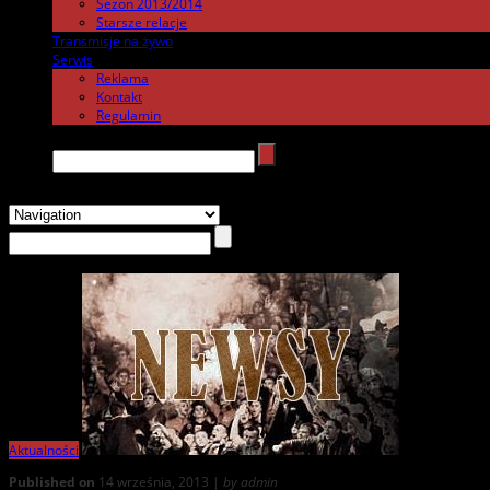
Sezon 2013/2014
Starsze relacje
Transmisje na żywo
.
Serwis
.
Reklama
Kontakt
Regulamin
Search →
Aktualności
Published on
14 września, 2013 |
by admin