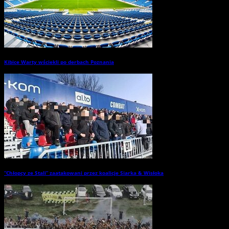
Kibice Warty wściekli po derbach Poznania
→
“Chłopcy ze Stali” zaatakowani przez koalicje Siarka & Wisłoka
→