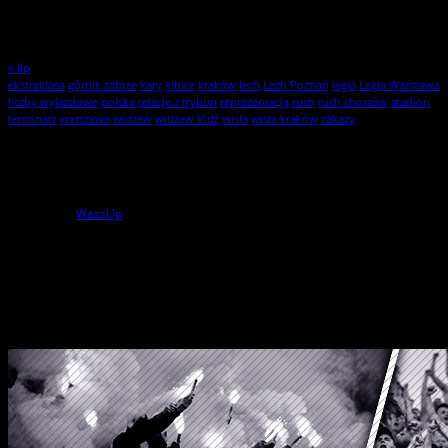
17
18
19
20
21
22
23
24
25
26
27
28
29
30
31
« lip
ekstraklasa
górnik zabrze
kary
kibice
kraków
lech
Lech Poznań
legia
Legia Warszawa
liczby wyjazdowe
polska
relacje z trybun
reprezentacja
ruch
ruch chorzów
stadion
terminarz
warszawa
widzew
widzew łódź
wisła
wisła kraków
zakazy
Statystyki
1
użytkowników online
powered by
WassUp
Wszelkie Prawa Zastrzeżone
StylKibica.net © 2010 – 2026