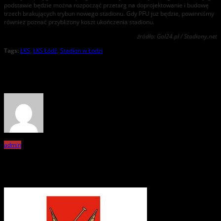
podstawie będzie można rozpocząć przetarg na doprojektowanie i budowę
trzech brakujących trybun nowego stadionu. Gdy PFU już będzie, powinniśmy
również poznać przybliżony koszt ukończenia stadionu.
źródło: Gol24.pl / Stadiony.net
Tags:
ŁKS
,
ŁKS Łódź
,
Stadion w Łodzi
About the Author
admin
Related Posts