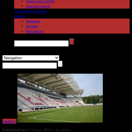
Sezon 2013/2014
Starsze relacje
Transmisje na żywo
.
Serwis
.
Reklama
Kontakt
Regulamin
Search →
Stadiony
Published on
21 lutego, 2018 |
by admin