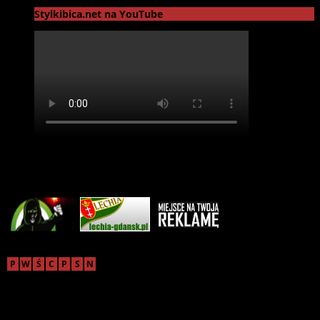
Stylkibica.net na YouTube
Reklama
sierpień 2026
P
W
Ś
C
P
S
N
1
2
3
4
5
6
7
8
9
10
11
12
13
14
15
16