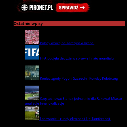
Ostatnie wpisy
Polacy wrócą na Tarczyński Arena
22 lipca | by
admin
FIFA podjęła decyzję w sprawie finału mundialu
22
lipca | by
admin
Koniec zgody Pogoni Szczecin i Kotwicy Kołobrzeg
8
lipca | by
admin
Częstochowa: Elanex jednak nie dla Rakowa? Miasto
analizuje inne lokalizacje
17 czerwca | by
admin
Losowanie II rundy eliminacji Ligi Konferencji
17
czerwca | by
admin