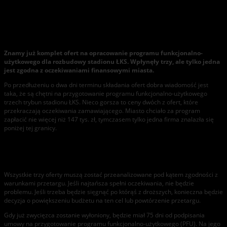
Znamy już komplet ofert na opracowanie programu
funkcjonalno-użytkowego dla rozbudowy stadionu ŁKS
Znamy już komplet ofert na opracowanie programu funkcjonalno-
użytkowego dla rozbudowy stadionu ŁKS. Wpłynęły trzy, ale tylko jedna
jest zgodna z oczekiwaniami finansowymi miasta.
Po przedłużeniu o dwa dni terminu składania ofert dobra wiadomość jest
taka, że są chętni na przygotowanie programu funkcjonalno-użytkowego
trzech trybun stadionu ŁKS. Nieco gorsza to ceny dwóch z ofert, które
przekraczają oczekiwania zamawiającego. Miasto chciało za program
zapłacić nie więcej niż 147 tys. zł, tymczasem tylko jedna firma znalazła się
poniżej tej granicy.
Art (Tarnów), cena: 82 600 zł
Metropolis (Szczecin), cena: 211 560 zł
Sweco Conuslting (Łódź), cena: 223 860 zł
Wszystkie trzy oferty muszą zostać przeanalizowane pod kątem zgodności z
warunkami przetargu. Jeśli najtańsza spełni oczekiwania, nie będzie
problemu. Jeśli trzeba będzie sięgnąć po którąś z droższych, konieczna będzie
decyzja o powiększeniu budżetu na ten cel lub powtórzenie przetargu.
Gdy już zwycięzca zostanie wyłoniony, będzie miał 75 dni od podpisania
umowy na przygotowanie programu funkcjonalno-użytkowego (PFU). Na jego