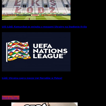
ŁKS Łódź: Komunikat w związku z meczami Ukrainy na Stadionie Króla
→
Łódź: Ukraina zagra mecze Ligi Narodów w Polsce!
→
Back to Top ↑