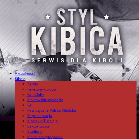
Aktualności
.
Kibole
Zgody
Felietony kibiców
Fan Cluby
Kibicowskie wywiady
Grill
Patriotyczna Polska Kibolska
Reprezentacja
Kibolskie Turnieje
Sektor Gości
Stadiony
Kibice charytatywnie