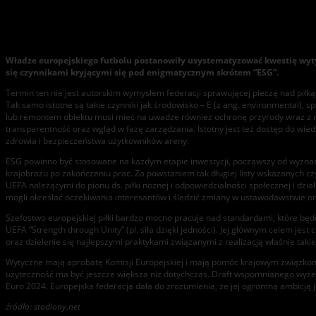
UEFA: Nowe wytyczne dotyczące zrównoważonej infrastruktur
Władze europejskiego futbolu postanowiły usystematyzować kwestię wyty
się czynnikami kryjącymi się pod enigmatycznym skrótem “ESG”.
Termin ten nie jest autorskim wymysłem federacji sprawującej pieczę nad piłką 
Tak samo istotne są takie czynniki jak środowisko – E (z ang. environmental), s
lub remontem obiektu musi mieć na uwadze również ochronę przyrody wraz z rea
transparentność oraz wgląd w fazę zarządzania. Istotny jest też dostęp do wie
zdrowia i bezpieczeństwa użytkowników areny.
ESG powinno być stosowane na każdym etapie inwestycji, począwszy od wyznacze
krajobrazu po zakończeniu prac. Za powstaniem tak długiej listy wskazanych cz
UEFA należącymi do pionu ds. piłki nożnej i odpowiedzialności społecznej i dz
mogli określać oczekiwania interesantów i śledzić zmiany w ustawodawstwie o
Szefostwo europejskiej piłki bardzo mocno pracuje nad standardami, które będ
UEFA “Strength through Unity” (pl. siła dzięki jedności). Jej głównym celem jest
oraz dzielenie się najlepszymi praktykami związanymi z realizacją właśnie takiej 
Wytyczne mają aprobatę Komisji Europejskiej i mają pomóc krajowym związkom
użyteczność ma być jeszcze większa niż dotychczas. Draft wspomnianego wy
Euro 2024. Europejska federacja dała do zrozumienia, że jej ogromną ambicją j
źródło: stadiony.net