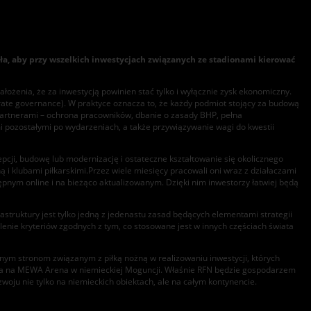
a, aby przy wszelkich inwestycjach związanych ze stadionami kierować
łożenia, że za inwestycją powinien stać tylko i wyłącznie zysk ekonomiczny.
rporate governance). W praktyce oznacza to, że każdy podmiot stojący za budową
 partnerami – ochrona pracowników, dbanie o zasady BHP, pełna
mi pozostałymi po wydarzeniach, a także przywiązywanie wagi do kwestii
pcji, budowę lub modernizację i ostateczne kształtowanie się okolicznego
 i klubami piłkarskimi.Przez wiele miesięcy pracowali oni wraz z działaczami
tępnym online i na bieżąco aktualizowanym. Dzięki nim inwestorzy łatwiej będą
struktury jest tylko jedną z jedenastu zasad będących elementami strategii
stalenie kryteriów zgodnych z tym, co stosowane jest w innych częściach świata
ym stronom związanym z piłką nożną w realizowaniu inwestycji, których
ia na MEWA Arena w niemieckiej Moguncji. Właśnie RFN będzie gospodarzem
oju nie tylko na niemieckich obiektach, ale na całym kontynencie.