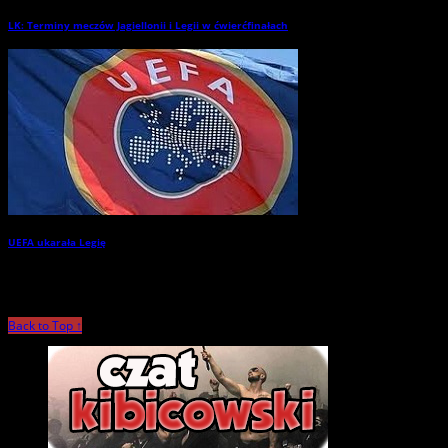
LK: Terminy meczów Jagiellonii i Legii w ćwierćfinałach
→
UEFA ukarała Legię
→
Back to Top ↑