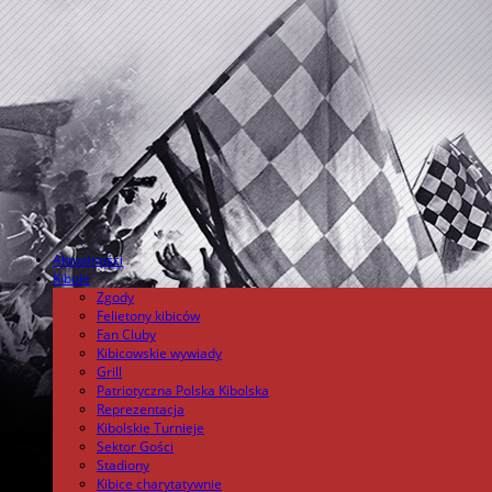
Aktualności
.
Kibole
Zgody
Felietony kibiców
Fan Cluby
Kibicowskie wywiady
Grill
Patriotyczna Polska Kibolska
Reprezentacja
Kibolskie Turnieje
Sektor Gości
Stadiony
Kibice charytatywnie