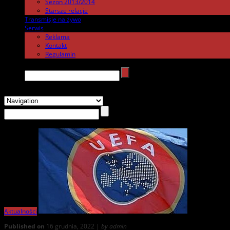
Sezon 2013/2014
Starsze relacje
Transmisje na żywo
.
Serwis
.
Reklama
Kontakt
Regulamin
Search →
Aktualności
Published on
16 grudnia, 2022 |
by admin