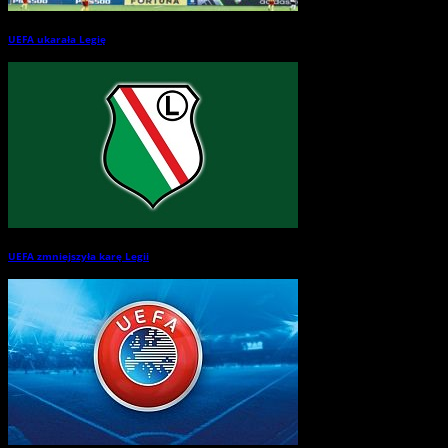
UEFA ukarała Legię
→
UEFA zmniejszyła karę Legii
→