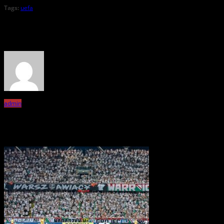
Tags:
uefa
About the Author
admin
Related Posts