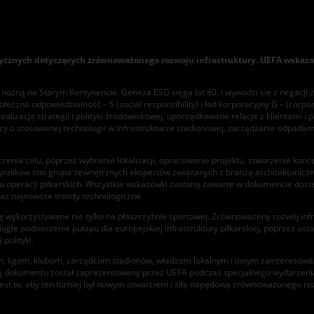
y
cznych dotyczących zrównoważonego rozwoju infrastruktury. UEFA wskazał
nożną na Starym Kontynencie. Geneza ESG sięga lat 80. i wywodzi się z negacji za
połeczna odpowiedzialność – S (social responsibility) i ład korporacyjny G – (co
lizacją strategii i polityki środowiskowej, uporządkowane relacje z klientami i
dzy o stosowanej technologii w infrastrukturze stadionowej, zarządzanie odpada
nia celu, poprzez wybranie lokalizacji, opracowanie projektu, stworzenie konce
ynników stoi grupa zewnętrznych ekspertów związanych z branżą architektoniczną
iału operacji piłkarskich. Wszystkie wskazówki zostaną zawarte w dokumencie dos
raz najnowsze trendy technologiczne.
ę wykorzystywane nie tylko na płaszczyźnie sportowej. Zrównoważony rozwój infra
 ciągłe podnoszenie pułapu dla europejskiej infrastruktury piłkarskiej, poprzez u
polityki.
, ligom, klubom, zarządcom stadionów, władzom lokalnym i innym zainteresowan
żej dokumentu został zaprezentowany przez UEFA podczas specjalnego wydarzen
est to, aby ten turniej był nowym otwarciem i siłą napędową zrównoważonego rozw