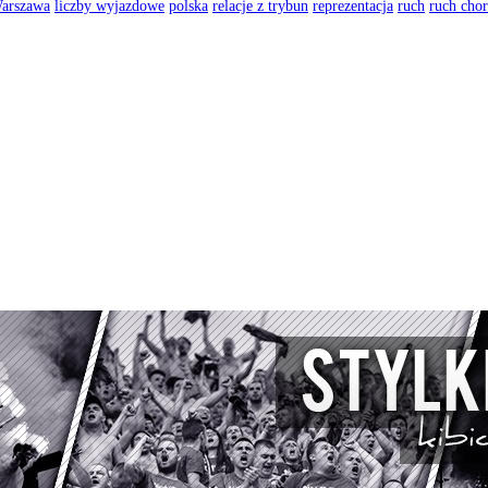
arszawa
liczby wyjazdowe
polska
relacje z trybun
reprezentacja
ruch
ruch cho