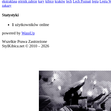
ekstraklasa
górnik zabrze
kary
kibice
kraków
lech
Lech Poznań
legia
Legia W
zakazy
Statystyki
1
użytkowników online
powered by
WassUp
Wszelkie Prawa Zastrzeżone
StylKibica.net © 2010 – 2026