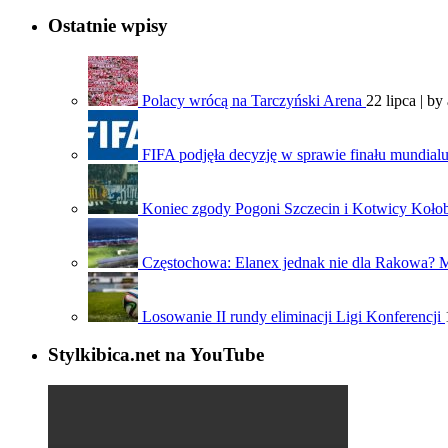
Ostatnie wpisy
Polacy wrócą na Tarczyński Arena
22 lipca | by
FIFA podjęła decyzję w sprawie finału mundial
Koniec zgody Pogoni Szczecin i Kotwicy Koło
Częstochowa: Elanex jednak nie dla Rakowa? Mia
Losowanie II rundy eliminacji Ligi Konferencji
Stylkibica.net na YouTube