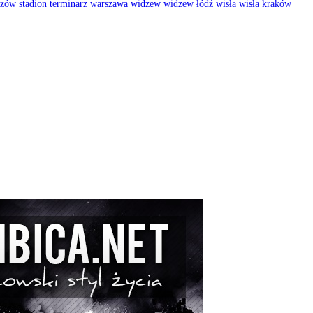
rzów
stadion
terminarz
warszawa
widzew
widzew łódź
wisła
wisła kraków