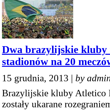
Dwa brazylijskie klub
stadionów na 20 meczó
15 grudnia, 2013 |
by admi
Brazylijskie kluby Atletic
zostały ukarane rozegrani