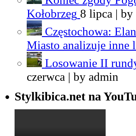
Kołobrzeg
8 lipca | by
Częstochowa: Elan
Miasto analizuje inne 
Losowanie II rundy
czerwca | by
admin
Stylkibica.net na YouT