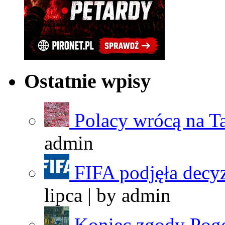
Ostatnie wpisy
Polacy wrócą na T
admin
FIFA podjęła decyz
lipca | by
admin
Koniec zgody Pogo