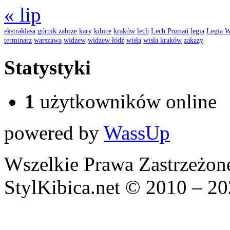
« lip
ekstraklasa
górnik zabrze
kary
kibice
kraków
lech
Lech Poznań
legia
Legia W
terminarz
warszawa
widzew
widzew łódź
wisła
wisła kraków
zakazy
Statystyki
1
użytkowników online
powered by
WassUp
Wszelkie Prawa Zastrzeżon
StylKibica.net © 2010 – 2