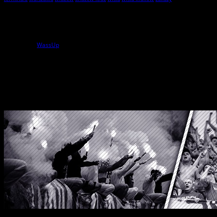
Statystyki
1
użytkowników online
powered by
WassUp
Wszelkie Prawa Zastrzeżone
StylKibica.net © 2010 – 2026