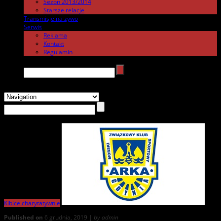
Sezon 2013/2014
Starsze relacje
Transmisje na żywo
.
Serwis
.
Reklama
Kontakt
Regulamin
Search →
Kibice charytatywnie
Published on
6 grudnia, 2019 |
by admin