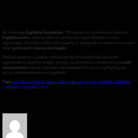
Piłkarze Zagłębia Lubin zwrócili pieniądze kibicom za wyjazd
do Lublina.
Jak informuje
Zagłębie Fanatyków
: “W nawiązaniu do deklaracji piłkarzy
Zagłębia Lubin
, w której obiecali zwrócić pieniądze kibiców za mecz
wyjazdowy z Motorem Lublin informujemy, iż wywiązali się ostatnio ze swoich
słów i
przekazali zebrane pieniądze
.
Podczas powrotu z Lublina zarówno grupy kibicowskie jak i pozostali
wyjazdowicze wspólnie podjęli decyzję, że pieniądze te przekażemy na
cele
charytatywne
i tak też się stało, a przedstawiciele poszczególnych grup
zostali poinformowani o szczegółach.”
Tags:
cele charytatywne
,
kibice
,
Lublin
,
piłkarze
,
wyjazd
,
zagłebie
,
Zagłębie
Fanatyków
,
Zagłębie Lubin
About the Author