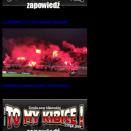
“To My Kibice” nr 4 (293) kwiecień 2026 roku
→
Oświadczenie stowarzyszenia “To My Polacy”
→