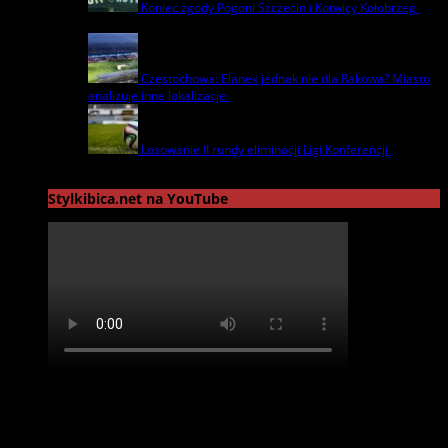
Koniec zgody Pogoni Szczecin i Kotwicy Kołobrzeg
8
lipca | by
admin
Częstochowa: Elanex jednak nie dla Rakowa? Miasto
analizuje inne lokalizacje
17 czerwca | by
admin
Losowanie II rundy eliminacji Ligi Konferencji
17
czerwca | by
admin
Stylkibica.net na YouTube
Reklama