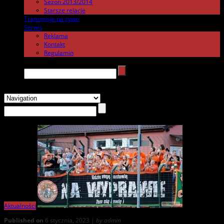
Sezon 2013/2014
Starsze relacje
Transmisje na żywo
.
Serwis
.
Reklama
Kontakt
Regulamin
Search →
Aktualności
Published on
6 stycznia, 2023 |
by admin