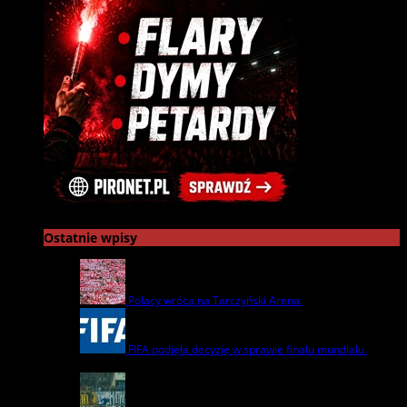
Ostatnie wpisy
Polacy wrócą na Tarczyński Arena
22 lipca | by
admin
FIFA podjęła decyzję w sprawie finału mundialu
22
lipca | by
admin