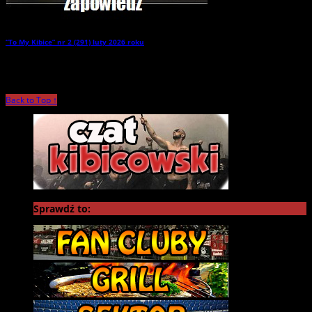
“To My Kibice” nr 2 (291) luty 2026 roku
→
Back to Top ↑
Sprawdź to: