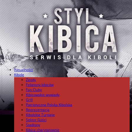
Aktualności
.
Kibole
Zgody
Felietony kibiców
Fan Cluby
Kibicowskie wywiady
Grill
Patriotyczna Polska Kibolska
Reprezentacja
Kibolskie Turnieje
Sektor Gości
Stadiony
Kibice charytatywnie