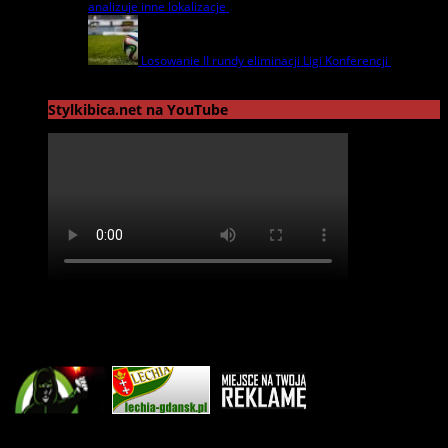
analizuje inne lokalizacje
17 czerwca | by
admin
Losowanie II rundy eliminacji Ligi Konferencji
17
czerwca | by
admin
Stylkibica.net na YouTube
Reklama
sierpień 2026