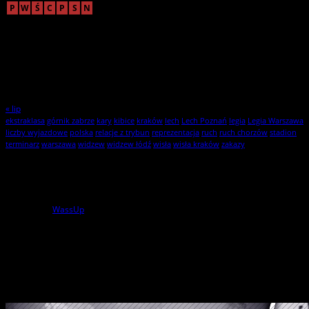
P
W
Ś
C
P
S
N
1
2
3
4
5
6
7
8
9
10
11
12
13
14
15
16
17
18
19
20
21
22
23
24
25
26
27
28
29
30
31
« lip
ekstraklasa
górnik zabrze
kary
kibice
kraków
lech
Lech Poznań
legia
Legia Warszawa
liczby wyjazdowe
polska
relacje z trybun
reprezentacja
ruch
ruch chorzów
stadion
terminarz
warszawa
widzew
widzew łódź
wisła
wisła kraków
zakazy
Statystyki
1
użytkowników online
powered by
WassUp
Wszelkie Prawa Zastrzeżone
StylKibica.net © 2010 – 2026