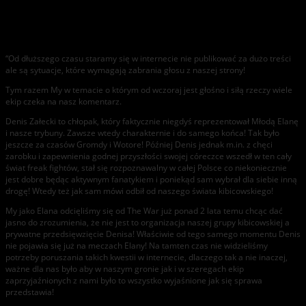
Oświadczenie Kibiców Elany Toruń
“Od dłuższego czasu staramy się w internecie nie publikować za dużo treści
ale są sytuacje, które wymagają zabrania głosu z naszej strony!
Tym razem My w temacie o którym od wczoraj jest głośno i siłą rzeczy wiele
ekip czeka na nasz komentarz.
Denis Załecki to chłopak, który faktycznie niegdyś reprezentował Młodą Elanę
i nasze trybuny. Zawsze wtedy charakternie i do samego końca! Tak było
jeszcze za czasów Gromdy i Wotore! Później Denis jednak m.in. z chęci
zarobku i zapewnienia godnej przyszłości swojej córeczce wszedł w ten cały
świat freak fightów, stał się rozpoznawalny w całej Polsce co niekoniecznie
jest dobre będąc aktywnym fanatykiem i poniekąd sam wybrał dla siebie inną
drogę! Wtedy też jak sam mówi odbił od naszego świata kibicowskiego!
My jako Elana odcięliśmy się od The War już ponad 2 lata temu chcąc dać
jasno do zrozumienia, że nie jest to organizacja naszej grupy kibicowskiej a
prywatne przedsięwzięcie Denisa! Właściwie od tego samego momentu Denis
nie pojawia się już na meczach Elany! Na tamten czas nie widzieliśmy
potrzeby poruszania takich kwestii w internecie, dlaczego tak a nie inaczej,
ważne dla nas było aby w naszym gronie jak i w szeregach ekip
zaprzyjaźnionych z nami było to wszystko wyjaśnione jak się sprawa
przedstawia!