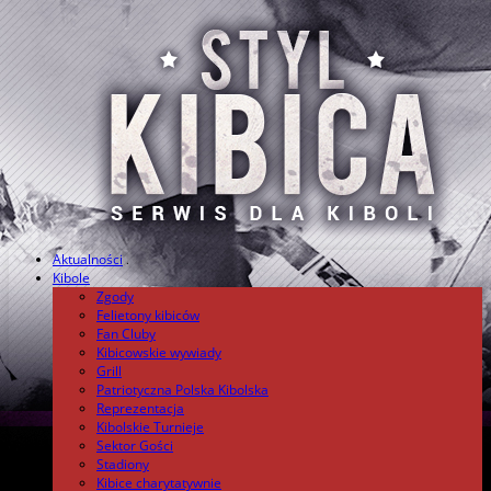
Aktualności
.
Kibole
Zgody
Felietony kibiców
Fan Cluby
Kibicowskie wywiady
Grill
Patriotyczna Polska Kibolska
Reprezentacja
Kibolskie Turnieje
Sektor Gości
Stadiony
Kibice charytatywnie