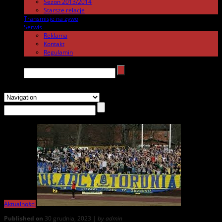
Sezon 2013/2014
Starsze relacje
Transmisje na żywo
.
Serwis
.
Reklama
Kontakt
Regulamin
Search →
Aktualności
Published on
30 grudnia, 2023 |
by admin