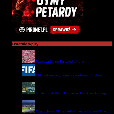
Ostatnie wpisy
Polacy wrócą na Tarczyński Arena
22 lipca | by
admin
FIFA podjęła decyzję w sprawie finału mundialu
22
lipca | by
admin
Koniec zgody Pogoni Szczecin i Kotwicy Kołobrzeg
8
lipca | by
admin
Częstochowa: Elanex jednak nie dla Rakowa? Miasto