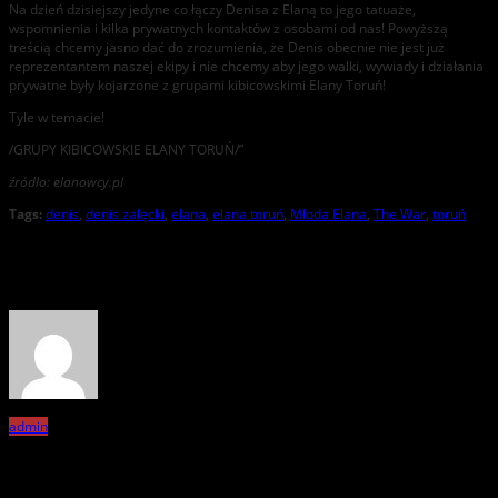
Na dzień dzisiejszy jedyne co łączy Denisa z Elaną to jego tatuaże,
wspomnienia i kilka prywatnych kontaktów z osobami od nas! Powyższą
treścią chcemy jasno dać do zrozumienia, że Denis obecnie nie jest już
reprezentantem naszej ekipy i nie chcemy aby jego walki, wywiady i działania
prywatne były kojarzone z grupami kibicowskimi Elany Toruń!
Tyle w temacie!
/GRUPY KIBICOWSKIE ELANY TORUŃ/”
źródło: elanowcy.pl
Tags:
denis
,
denis załęcki
,
elana
,
elana toruń
,
Młoda Elana
,
The War
,
toruń
About the Author
admin
Related Posts