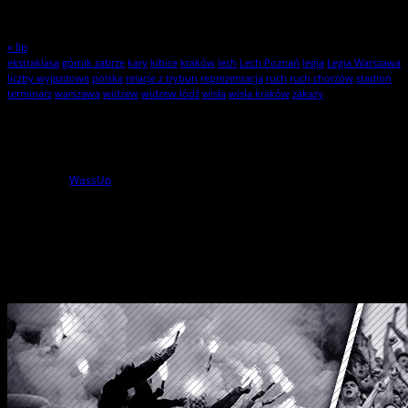
24
25
26
27
28
29
30
31
« lip
ekstraklasa
górnik zabrze
kary
kibice
kraków
lech
Lech Poznań
legia
Legia Warszawa
liczby wyjazdowe
polska
relacje z trybun
reprezentacja
ruch
ruch chorzów
stadion
terminarz
warszawa
widzew
widzew łódź
wisła
wisła kraków
zakazy
Statystyki
1
użytkowników online
powered by
WassUp
Wszelkie Prawa Zastrzeżone
StylKibica.net © 2010 – 2026