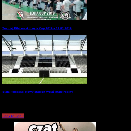
Turniej Kibicowski Legia Cup 2019 – 19.01.2019
→
Biała Podlaska: Nowy stadion wciąż mało realny
→
Back to Top ↑