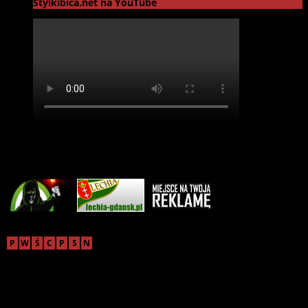
Stylkibica.net na YouTube
Reklama
sierpień 2026
P
W
Ś
C
P
S
N
1
2
3
4
5
6
7
8
9
10
11
12
13
14
15
16
17
18
19
20
21
22
23