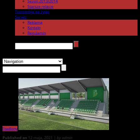
Sezon 2013/2014
Starsze relacje
Transmisje na żywo
.
Serwis
.
Reklama
Kontakt
Regulamin
Search →
Stadiony
Published on
12 maja, 2021 |
by admin