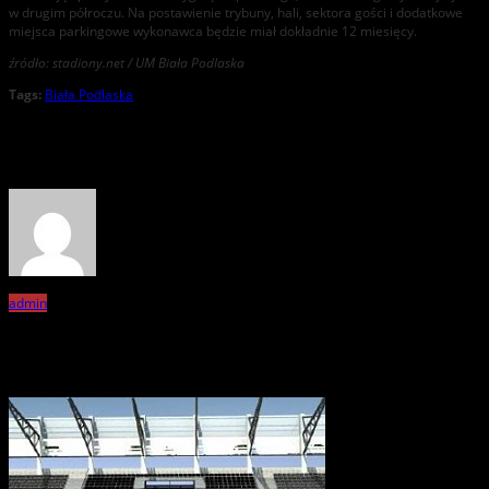
w drugim półroczu. Na postawienie trybuny, hali, sektora gości i dodatkowe
miejsca parkingowe wykonawca będzie miał dokładnie 12 miesięcy.
źródło: stadiony.net / UM Biała Podlaska
Tags:
Biała Podlaska
About the Author
admin
Related Posts