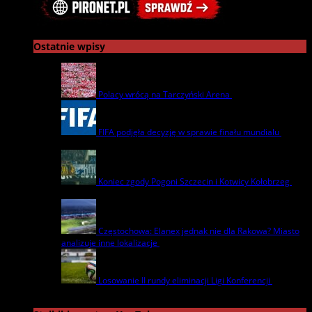
Ostatnie wpisy
Polacy wrócą na Tarczyński Arena
22 lipca | by
admin
FIFA podjęła decyzję w sprawie finału mundialu
22
lipca | by
admin
Koniec zgody Pogoni Szczecin i Kotwicy Kołobrzeg
8
lipca | by
admin
Częstochowa: Elanex jednak nie dla Rakowa? Miasto
analizuje inne lokalizacje
17 czerwca | by
admin
Losowanie II rundy eliminacji Ligi Konferencji
17
czerwca | by
admin