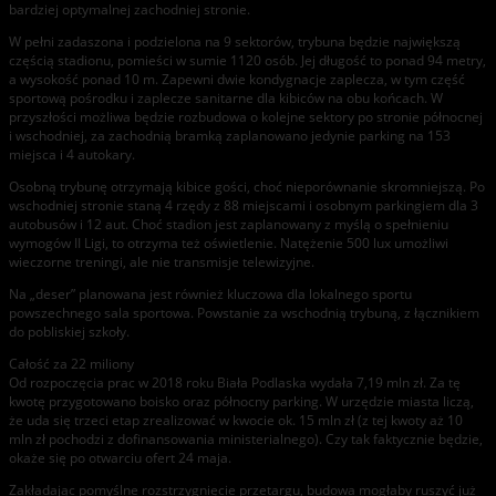
bardziej optymalnej zachodniej stronie.
W pełni zadaszona i podzielona na 9 sektorów, trybuna będzie największą
częścią stadionu, pomieści w sumie 1120 osób. Jej długość to ponad 94 metry,
a wysokość ponad 10 m. Zapewni dwie kondygnacje zaplecza, w tym część
sportową pośrodku i zaplecze sanitarne dla kibiców na obu końcach. W
przyszłości możliwa będzie rozbudowa o kolejne sektory po stronie północnej
i wschodniej, za zachodnią bramką zaplanowano jedynie parking na 153
miejsca i 4 autokary.
Osobną trybunę otrzymają kibice gości, choć nieporównanie skromniejszą. Po
wschodniej stronie staną 4 rzędy z 88 miejscami i osobnym parkingiem dla 3
autobusów i 12 aut. Choć stadion jest zaplanowany z myślą o spełnieniu
wymogów II Ligi, to otrzyma też oświetlenie. Natężenie 500 lux umożliwi
wieczorne treningi, ale nie transmisje telewizyjne.
Na „deser” planowana jest również kluczowa dla lokalnego sportu
powszechnego sala sportowa. Powstanie za wschodnią trybuną, z łącznikiem
do pobliskiej szkoły.
Całość za 22 miliony
Od rozpoczęcia prac w 2018 roku Biała Podlaska wydała 7,19 mln zł. Za tę
kwotę przygotowano boisko oraz północny parking. W urzędzie miasta liczą,
że uda się trzeci etap zrealizować w kwocie ok. 15 mln zł (z tej kwoty aż 10
mln zł pochodzi z dofinansowania ministerialnego). Czy tak faktycznie będzie,
okaże się po otwarciu ofert 24 maja.
Zakładając pomyślne rozstrzygnięcie przetargu, budowa mogłaby ruszyć już