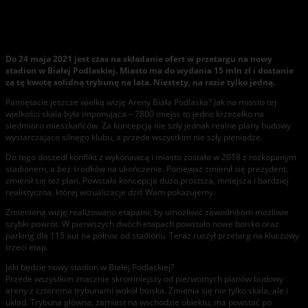
Nowy projekt: Skromniej, ale realnie w Białej Podlaskiej
Do 24 maja 2021 jest czas na składanie ofert w przetargu na nowy
stadion w Białej Podlaskiej. Miasto ma do wydania 15 mln zł i dostanie
za tę kwotę solidną trybunę na lata. Niestety, na razie tylko jedną.
Pamiętacie jeszcze wielką wizję Areny Biała Podlaska? Jak na miasto tej
wielkości skala była imponująca – 7800 miejsc to jedno krzesełko na
siedmioro mieszkańców. Za koncepcją nie szły jednak realne plany budowy
wystarczająco silnego klubu, a przede wszystkim nie szły pieniądze.
Do tego doszedł konflikt z wykonawcą i miasto zostało w 2018 z rozkopanym
stadionem, a bez środków na ukończenie. Ponieważ zmienił się prezydent,
zmienił się też plan. Powstała koncepcja dużo prostsza, mniejsza i bardziej
realistyczna, której wizualizacje dziś Wam pokazujemy.
Zmienioną wizję realizowano etapami, by umożliwić zawodnikom możliwie
szybki powrót. W pierwszych dwóch etapach powstało nowe boisko oraz
parking dla 115 aut na północ od stadionu. Teraz ruszył przetarg na kluczowy
trzeci etap.
Jaki będzie nowy stadion w Białej Podlaskiej?
Przede wszystkim znacznie skromniejszy od pierwotnych planów budowy
areny z czterema trybunami wokół boiska. Zmienia się nie tylko skala, ale i
układ. Trybuna główna, zamiast na wschodzie obiektu, ma powstać po