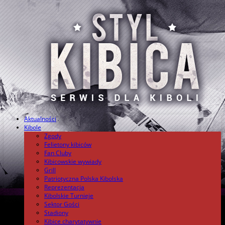
Aktualności
.
Kibole
Zgody
Felietony kibiców
Fan Cluby
Kibicowskie wywiady
Grill
Patriotyczna Polska Kibolska
Reprezentacja
Kibolskie Turnieje
Sektor Gości
Stadiony
Kibice charytatywnie