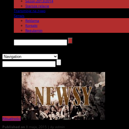
Sezon 2013/2014
Starsze relacje
Transmisje na żywo
.
Serwis
.
Reklama
Kontakt
Regulamin
Search →
Aktualności
Published on
8 maja, 2015 |
by admin