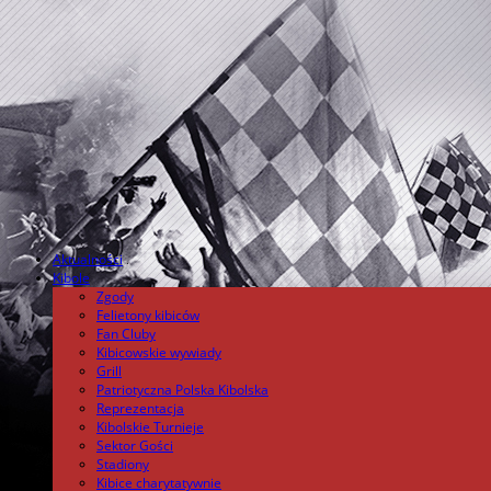
Aktualności
.
Kibole
Zgody
Felietony kibiców
Fan Cluby
Kibicowskie wywiady
Grill
Patriotyczna Polska Kibolska
Reprezentacja
Kibolskie Turnieje
Sektor Gości
Stadiony
Kibice charytatywnie