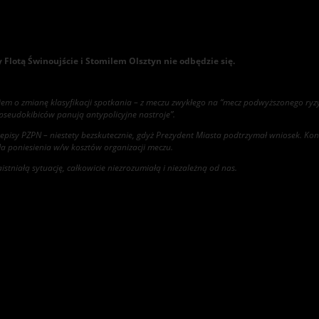
y Flotą Świnoujście i Stomilem Olsztyn nie odbędzie się.
kiem o zmianę klasyfikacji spotkania – z meczu zwykłego na “mecz podwyższonego r
 pseudokibiców panują antypolicyjne nastroje”.
przepisy PZPN – niestety bezskutecznie, gdyż Prezydent Miasta podtrzymał wniosek. Kon
ła poniesienia w/w kosztów organizacji meczu.
stniałą sytuację, całkowicie niezrozumiałą i niezależną od nas.