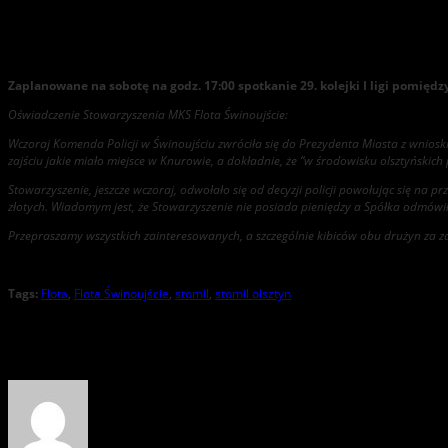
Mecz Flota – Stomil nie odbędzie się
Zaplanowane na sobotę na godz. 17:00 spotkanie 29. kolejki I ligi pomiędz
Oświadczenie Stowarzyszenia MKS Flota Świnoujście:
Wczoraj Komenda Policji w Świnoujściu zwróciła się do Prezydenta Miasta z wnios
zajściu jakie miało miejsce w Knurowie, a dokładnie, że “w środowisku olsztyńskich
Stowarzyszenie, jeszcze wczoraj, odwołało się od decyzji policji powołując się na 
złotych. Wiadomym jest, że Stowarzyszenie nie posiada pieniędzy a Spółka odmówi
Przepraszamy wszystkich zainteresowanych, a szczególnie kibiców obu drużyn za zai
Tags:
Flota
,
Flota Świnoujście
,
stomil
,
stomil olsztyn
About the Author