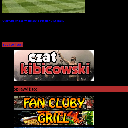
Olsztyn: Impas w sprawie stadionu Stomilu
→
Back to Top ↑
Sprawdź to: