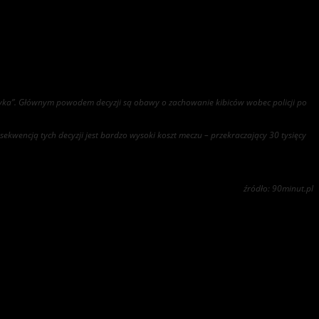
yzyka”. Głównym powodem decyzji są obawy o zachowanie kibiców wobec policji po
sekwencją tych decyzji jest bardzo wysoki koszt meczu – przekraczający 30 tysięcy
źródło: 90minut.pl