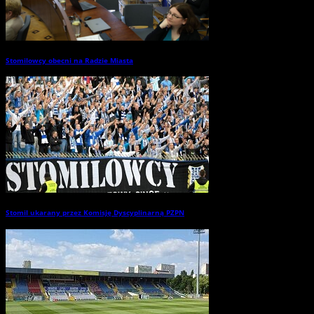
Stomilowcy obecni na Radzie Miasta
→
Stomil ukarany przez Komisję Dyscyplinarną PZPN
→