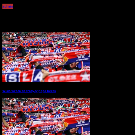
admin
Related Posts
Wisła wraca do tradycyjnego herbu
→