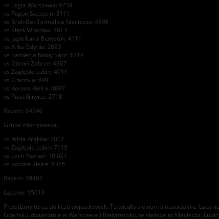
vs Legia Warszawa: 9718
vs Pogoń Szczecin: 3111
vs Bruk-Bet Termalica Nieciecza: 4898
vs Śląsk Wrocław: 3613
vs Jagiellonia Białystok: 4111
vs Arka Gdynia: 2883
vs Sandecja Nowy Sącz: 1719
vs Górnik Zabrze: 4367
vs Zagłębie Lubin: 4011
vs Cracovia: 899
vs Korona Kielce: 4097
vs Piast Gliwice: 2718
Razem: 64546
Grupa mistrzowska:
vs Wisła Kraków: 7012
vs Zagłębie Lubin: 7119
vs Lech Poznań: 10 021
vs Korona Kielce: 6315
Razem: 30467
Łącznie: 95013
Przejdźmy teraz do liczb wyjazdowych. Tu wiodło się nam sinusoidalnie. Łączni
Gdańsku, dwukrotnie w Warszawie i Białymstoku, te słabsze to Nieciecza, Lubin