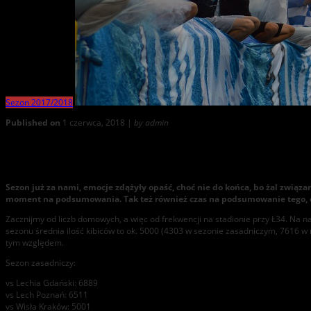
Sezon 2017/2018
Published on
1 czerwca, 2018 |
by admin
Wisła Płock: Kibicowskie podsumowanie sezonu 2017/2018
Sezon już za nami, emocje zdążyły opaść, choć nie do końca, bo żal związ
moment na podsumowania. Tak też również czas na podsumowanie tego, co
Zacznijmy od liczb domowych, a więc od frekwencji na stadionie przy Ł34. Na 
sezonu średnia ilość kibiców to ok. 5000 (4303 w sezonie zasadniczym, 7616 w r
tym względem.
Sezon zasadniczy:
vs Lechia Gdański: 6889
vs Lech Poznań: 6511
vs Wisła Kraków: 5001