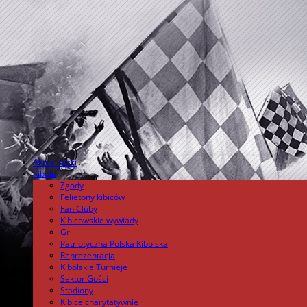
Aktualności
.
Kibole
Zgody
Felietony kibiców
Fan Cluby
Kibicowskie wywiady
Grill
Patriotyczna Polska Kibolska
Reprezentacja
Kibolskie Turnieje
Sektor Gości
Stadiony
Kibice charytatywnie