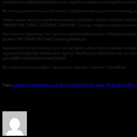
rozmaitych środków pirotechnicznych, mogliśmy zauważyć transparent o treśc
W marcu, podczas meczu z Górnikiem, czyli pierwszym po przerwie zimowej, odpal
Ostatni pokaz ultras przypadł na niedawne spotkanie z Lechem. Oprócz sektorów
“NIKOGO NIE ZABIŁA, A JEDNAK ZAKAZANA”. Do tego mogliśmy obejrzeć prawidziw
Nie możemy zapominać też o tym, że organizowaliśmy wraz ze Stowarzyszenie
protesu “NIC O NAS BEZ NAS” (ostatnigwizdek.pl).
Sportowo ten sezon musimy uznać za niezwykle udany. Patrząc jednak na aspekty
wyjazdach mogła być momentami wyższa. Nie możemy zapominać też, że naszą bo
jest NOWY STADION DLA NAFCIARZY!
Do zobaczenia w przyszłym – oby jeszcze lepszym – sezonie! Tylko Wisła!
Tags:
nafciarze
,
Petrochemia
,
płock
,
sezon 2017/2018
,
wisła
,
Wisła Płock
,
ZKS
,
z
About the Author