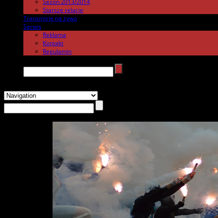
Sezon 2013/2014
Starsze relacje
Transmisje na żywo
.
Serwis
.
Reklama
Kontakt
Regulamin
Search →