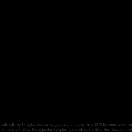
e zaliczylismy 16 wyjazdów, za swoją drużyną przebyliśmy 3878 kilometrów w śre
, Kielce czy Kraków. Na wyjazdach wspierały nas ekipy Stomilu i Hutnika za co 