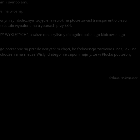
ami i symbolami.
wsi na wiosnę.
wnym symbolicznym zdjęciem retro), na płocie zawisł transparent o treści
 zostało wypalone na trybunach przy Ł34.
Y WYKLĘTYCH”, a także dołączyliśmy do ogólnopolskiego kibicowskiego
go potrzebne są przede wszystkim chęci, bo frekwencja zarówno u nas, jak i na
ychodzenia na mecze Wisły, dlatego nie zapominajmy, że w Płocku potrzebny
źródło: sskwp.net