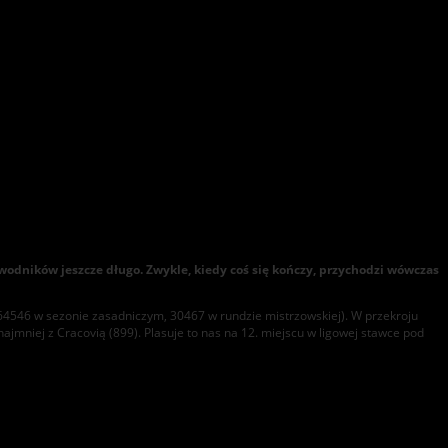
awodników jeszcze długo. Zwykle, kiedy coś się kończy, przychodzi wówczas
(64546 w sezonie zasadniczym, 30467 w rundzie mistrzowskiej). W przekroju
ajmniej z Cracovią (899). Plasuje to nas na 12. miejscu w ligowej stawce pod