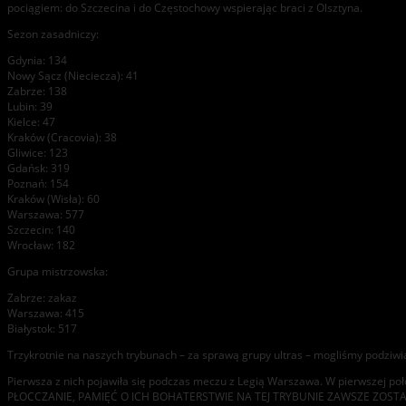
pociągiem: do Szczecina i do Częstochowy wspierając braci z Olsztyna.
Sezon zasadniczy:
Gdynia: 134
Nowy Sącz (Nieciecza): 41
Zabrze: 138
Lubin: 39
Kielce: 47
Kraków (Cracovia): 38
Gliwice: 123
Gdańsk: 319
Poznań: 154
Kraków (Wisła): 60
Warszawa: 577
Szczecin: 140
Wrocław: 182
Grupa mistrzowska:
Zabrze: zakaz
Warszawa: 415
Białystok: 517
Trzykrotnie na naszych trybunach – za sprawą grupy ultras – mogliśmy podziwi
Pierwsza z nich pojawiła się podczas meczu z Legią Warszawa. W pierwszej 
PŁOCCZANIE, PAMIĘĆ O ICH BOHATERSTWIE NA TEJ TRYBUNIE ZAWSZE ZOSTANIE 192