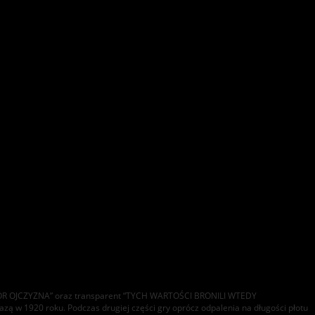
HONOR OJCZYZNA” oraz transparent “TYCH WARTOŚCI BRONILI WTEDY
w 1920 roku. Podczas drugiej części gry oprócz odpalenia na długości płotu