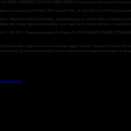
i “(L)UBIMY (T)WORZYĆ (S)TUKĘ (K)IBICOWSKĄ” przeplatany kibicowskimi atrybut
ona zostaje pirotechnika. Warto podkreślić, że nasi ultrasi zrobili to jako pier
ki z chłopcem w bluzie klubowej, spoglądającego w stronę trybun (inspiracja pe
e piro-show. Ognie wrocławskie, race, fajerwerki, świece dymne – to wszystko
m 11. GO NSZ i Stowarzyszeniem Pro Patria “6. PŁOCKI MARSZ PAMIĘCI ŻOŁNIERZ
 kibicowskie z tego sezonu, musimy wyciągąć wnioski i rozwijać się dalej. Do te
lączką, szczególnie zimą, jest stary stadion, który nikogo nie zachęca do prz
ks wisła płock