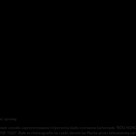
ać oprawy.
połowie została zaprezentowana trójstronna biało-czerwona kartoniada “BÓG 
0”. Była to choreografia na cześć obrońców Płocka przez bolszewicką zarazą 