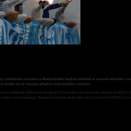
any z ostatnim meczem w Białymstoku będzie siedział w sercach kibiców i z
 działo się w naszym płockim kibicowskim świecie.
naszym stadionie Nafciarze rozegrali 19 meczów. Łączna liczba widzów to 95013 
undzie mistrzowskiej). Najwięcej kibiców obejrzało mecz z Lechem (10021), zaś n