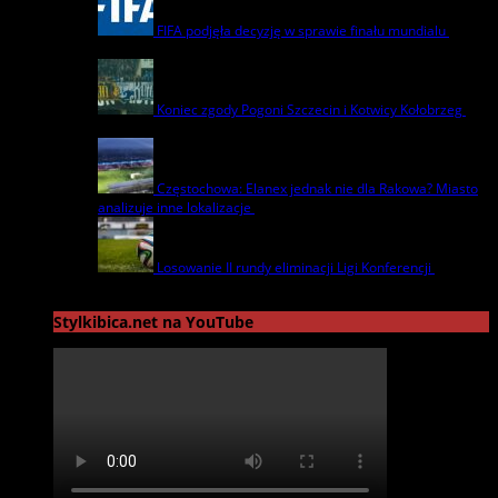
FIFA podjęła decyzję w sprawie finału mundialu
22
lipca | by
admin
Koniec zgody Pogoni Szczecin i Kotwicy Kołobrzeg
8
lipca | by
admin
Częstochowa: Elanex jednak nie dla Rakowa? Miasto
analizuje inne lokalizacje
17 czerwca | by
admin
Losowanie II rundy eliminacji Ligi Konferencji
17
czerwca | by
admin
Stylkibica.net na YouTube