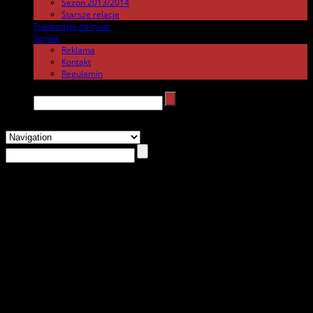
Sezon 2013/2014
Starsze relacje
Transmisje na żywo
.
Serwis
.
Reklama
Kontakt
Regulamin
Search →