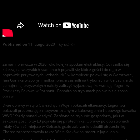
Published on
11 lutego, 2020 |
by admin
Weekendowe relacje z trybun – 07-09.02.2020
Za nami pierwsza w 2020 roku kolejka spotkań ekstraklasy. Co rzadko się
zdarza, na wszystkich stadionach pojawili się kibice gości i do tego w
naprawdę przyzwoitych liczbach. ŁKS w komplecie pojawił się w Warszawie,
fani Górnika w sporym nadkomplecie zasiedli na trybunach w Kielcach, a do
co najmniej przyzwoitych należy zaliczyć wyjazdową frekwencję Pogoni w
Płocku czy Rakowa w Poznaniu. Ponadto na trybunach pojawiło się sporo
opraw.
Dwie oprawy w stylu Gwiezdnych Wojen pokazali ełkaesiacy. Legioniści
pokazali prezentację z motywem znanym z kultowego hip-hopowego kawałka
WWO “Każdy ponad każdym”. Zarówno na trybunie gospodarzy, jak i w
sektorze gości przy Ł3 pojawiła się pirotechnika. Oprawy po obu stronach
miały również miejsce w Kielcach, gdzie zabrzanie odpalili pirotechnikę.
Choreo zaprezentowała także Wisła Kraków na meczu z Jagiellonią.