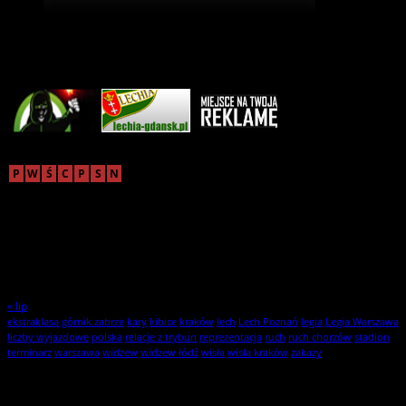
Reklama
sierpień 2026
P
W
Ś
C
P
S
N
1
2
3
4
5
6
7
8
9
10
11
12
13
14
15
16
17
18
19
20
21
22
23
24
25
26
27
28
29
30
31
« lip
ekstraklasa
górnik zabrze
kary
kibice
kraków
lech
Lech Poznań
legia
Legia Warszawa
liczby wyjazdowe
polska
relacje z trybun
reprezentacja
ruch
ruch chorzów
stadion
terminarz
warszawa
widzew
widzew łódź
wisła
wisła kraków
zakazy
Statystyki