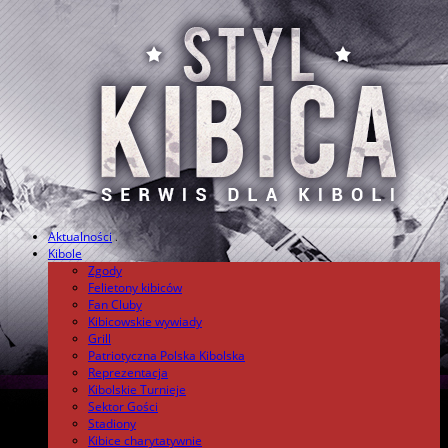
Aktualności
.
Kibole
Zgody
Felietony kibiców
Fan Cluby
Kibicowskie wywiady
Grill
Patriotyczna Polska Kibolska
Reprezentacja
Kibolskie Turnieje
Sektor Gości
Stadiony
Kibice charytatywnie