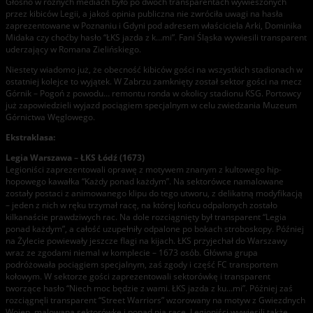
Głośno w różnych mediach było po dwóch transparentach wywieszonych
przez kibiców Legii, a jakoś opinia publiczna nie zwróciła uwagi na hasła
zaprezentowane w Poznaniu i Gdyni pod adresem właściciela Arki, Dominika
Midaka czy choćby hasło “ŁKS jazda z k…mi”. Fani Śląska wywiesili transparent
uderzający w Romana Zielińskiego.
Niestety wiadomo już, że obecność kibiców gości na wszystkich stadionach w
ostatniej kolejce to wyjątek. W Zabrzu zamknięty został sektor gości na mecz
Górnik – Pogoń z powodu… remontu ronda w okolicy stadionu KSG. Portowcy
już zapowiedzieli wyjazd pociągiem specjalnym w celu zwiedzania Muzeum
Górnictwa Węglowego.
Ekstraklasa:
Legia Warszawa – ŁKS Łódź (1673)
Legioniści zaprezentowali oprawę z motywem znanym z kultowego hip-
hopowego kawałka “Każdy ponad każdym”. Na sektorówce namalowane
zostały postaci z animowanego klipu do tego utworu, z delikatną modyfikacją
– jeden z nich w ręku trzymał racę, na której końcu odpalonych zostało
kilkanaście prawdziwych rac. Na dole rozciągnięty był transparent “Legia
ponad każdym”, a całość uzupełniły odpalone po bokach stroboskopy. Później
na Żylecie powiewały jeszcze flagi na kijach. ŁKS przyjechał do Warszawy
wraz ze zgodami niemal w komplecie – 1673 osób. Główna grupa
podróżowała pociągiem specjalnym, zaś zgody i część FC transportem
kołowym. W sektorze gości zaprezentowali sektorówkę i transparent
tworzące hasło “Niech moc będzie z wami. ŁKS jazda z ku…mi”. Później zaś
rozciągnęli transparent “Street Warriors” wzorowany na motyw z Gwiezdnych
Wojen, malowana sektorówkę i ponad nią race. Legioniści wywiesili także