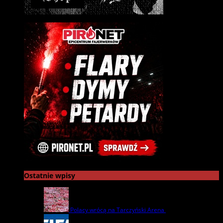
Ostatnie wpisy
Polacy wrócą na Tarczyński Arena
22 lipca | by
admin