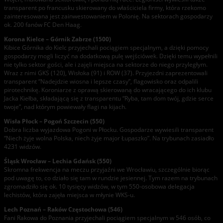
transparent po francusku skierowany do właściciela firmy, która rzekomo
zainteresowana jest zainwestowaniem w Polonię. Na sektorach gospodarzy
ok. 200 fanów FC Den Haag.
Korona Kielce – Górnik Zabrze (1500)
Kibice Górnika do Kielc przyjechali pociągiem specjalnym, a dzięki pomocy
gospodarzy mogli liczyć na dodatkową pulę wejściówek. Dzięki temu wypełnili
nie tylko sektor gości, ale i zajęli miejsca na sektorze do niego przyległym.
Wraz z nimi GKS (120), Wisłoka (91) i ROW (37). Przyjezdni zaprezentowali
transparent “Nadejdzie wiosna i lepsze czasy”, flagowisko oraz odpalili
pirotechnikę. Koroniarze z oprawą skierowaną do wracającego do ich klubu
Jacka Kiełba, składającą się z transparentu “Ryba, tam dom twój, gdzie serce
twoje”, nad którym powiewały flagi na kijach.
Wisła Płock – Pogoń Szczecin (550)
Dobra liczba wyjazdowa Pogoni w Płocku. Gospodarze wywiesili transparent
“Niech żyje wolna Polska, niech żyje major Łupaszko”. Na trybunach zasiadło
4231 widzów.
Śląsk Wrocław – Lechia Gdańsk (550)
Skromna frekwencja na meczu przyjaźni we Wrocławiu, szczególnie biorąc
pod uwagę to, co działo się tam w rundzie jesiennej. Tym razem na trybunach
zgromadziło się ok. 10 tysięcy widzów, w tym 550-osobowa delegacja
lechistów, która zajęła miejsca w młynie WKS-u.
Lech Poznań – Raków Częstochowa (546)
Fani Rakowa do Poznania przyjechali pociągiem specjalnym w 546 osób, co