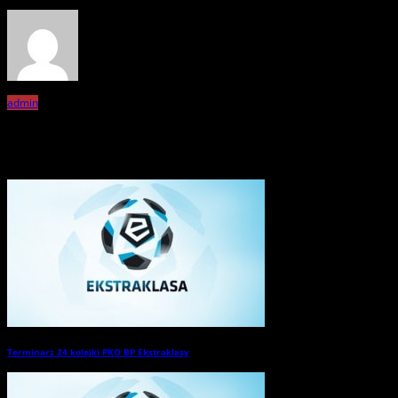
admin
Related Posts
Terminarz 24 kolejki PKO BP Ekstraklasy
→