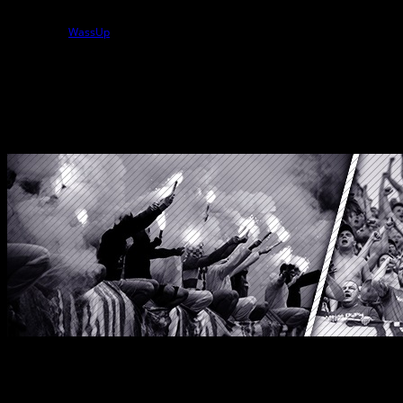
1
użytkowników online
powered by
WassUp
Wszelkie Prawa Zastrzeżone
StylKibica.net © 2010 – 2026