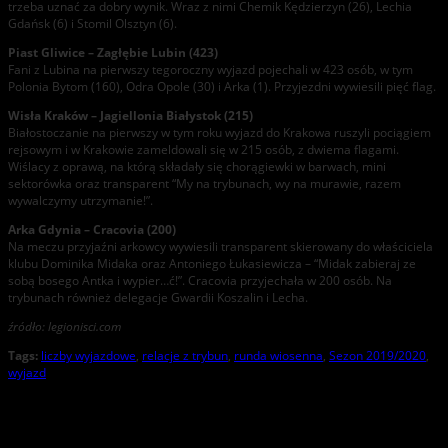
trzeba uznać za dobry wynik. Wraz z nimi Chemik Kędzierzyn (26), Lechia
Gdańsk (6) i Stomil Olsztyn (6).
Piast Gliwice – Zagłębie Lubin (423)
Fani z Lubina na pierwszy tegoroczny wyjazd pojechali w 423 osób, w tym
Polonia Bytom (160), Odra Opole (30) i Arka (1). Przyjezdni wywiesili pięć flag.
Wisła Kraków – Jagiellonia Białystok (215)
Białostoczanie na pierwszy w tym roku wyjazd do Krakowa ruszyli pociągiem
rejsowym i w Krakowie zameldowali się w 215 osób, z dwiema flagami.
Wiślacy z oprawą, na którą składały się chorągiewki w barwach, mini
sektorówka oraz transparent “My na trybunach, wy na murawie, razem
wywalczymy utrzymanie!”.
Arka Gdynia – Cracovia (200)
Na meczu przyjaźni arkowcy wywiesili transparent skierowany do właściciela
klubu Dominika Midaka oraz Antoniego Łukasiewicza – “Midak zabieraj ze
sobą bosego Antka i wypier…ć!”. Cracovia przyjechała w 200 osób. Na
trybunach również delegacje Gwardii Koszalin i Lecha.
źródło: legionisci.com
Tags:
liczby wyjazdowe
,
relacje z trybun
,
runda wiosenna
,
Sezon 2019/2020
,
wyjazd
About the Author