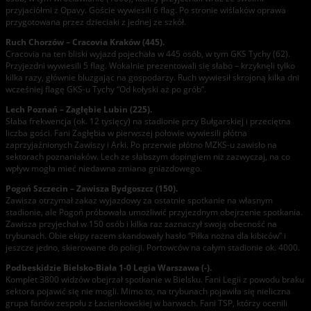
przyjaciółmi z Opavy. Goście wywiesili 6 flag. Po stronie wiślaków oprawa
przygotowana przez dzieciaki z jednej ze szkół.
Ruch Chorzów – Cracovia Kraków (445).
Cracovia na ten bliski wyjazd pojechała w 445 osób, w tym GKS Tychy (62).
Przyjezdni wywiesili 5 flag. Wokalnie prezentowali się słabo – krzyknęli tylko
kilka razy, głównie bluzgając na gospodarzy. Ruch wywiesił skrojoną kilka dni
wcześniej flagę GKS-u Tychy “Od kołyski aż po grób”.
Lech Poznań – Zagłębie Lubin (225).
Słaba frekwencja (ok. 12 tysięcy) na stadionie przy Bułgarskiej i przeciętna
liczba gości. Fani Zagłębia w pierwszej połowie wywiesili płótna
zaprzyjaźnionych Zawiszy i Arki. Po przerwie płótno MZKS-u zawisło na
sektorach poznaniaków. Lech ze słabszym dopingiem niż zazwyczaj, na co
wpływ mogła mieć niedawna zmiana gniazdowego.
Pogoń Szczecin – Zawisza Bydgoszcz (150).
Zawisza otrzymał zakaz wyjazdowy za ostatnie spotkanie na własnym
stadionie, ale Pogoń próbowała umożliwić przyjezdnym obejrzenie spotkania.
Zawisza przyjechał w 150 osób i kilka raz zaznaczył swoją obecność na
trybunach. Obie ekipy razem skandowały hasło “Piłka nożna dla kibiców” i
jeszcze jedno, skierowane do policji. Portowców na całym stadionie ok. 4000.
Podbeskidzie Bielsko-Biała 1-0 Legia Warszawa (-).
Komplet 3800 widzów obejrzał spotkanie w Bielsku. Fani Legii z powodu braku
sektora pojawić się nie mogli. Mimo to, na trybunach pojawiła się nieliczna
grupa fanów zespołu z Łazienkowskiej w barwach. Fani TSP, którzy ocenili