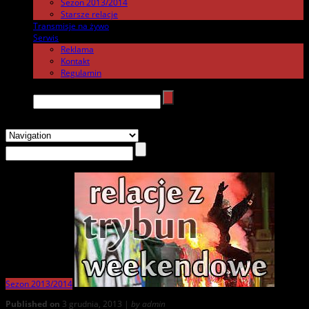
Sezon 2013/2014
Starsze relacje
Transmisje na żywo
.
Serwis
.
Reklama
Kontakt
Regulamin
Search →
Sezon 2013/2014
Published on
3 grudnia, 2013 |
by admin