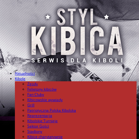
Aktualności
.
Kibole
Zgody
Felietony kibiców
Fan Cluby
Kibicowskie wywiady
Grill
Patriotyczna Polska Kibolska
Reprezentacja
Kibolskie Turnieje
Sektor Gości
Stadiony
Kibice charytatywnie