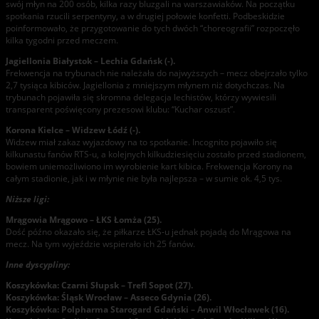
swój młyn na 200 osób, kilka razy bluzgali na warszawiaków. Na początku
spotkania rzucili serpentyny, a w drugiej połowie konfetti. Podbeskidzie
poinformowało, że przygotowanie do tych dwóch “choreografii” rozpoczęło
kilka tygodni przed meczem.
Jagiellonia Białystok – Lechia Gdańsk (-).
Frekwencja na trybunach nie należała do najwyższych – mecz obejrzało tylko
2,7 tysiąca kibiców. Jagiellonia z mniejszym młynem niż dotychczas. Na
trybunach pojawiła się skromna delegacja lechistów, którzy wywiesili
transparent poświęcony prezesowi klubu: “Kuchar oszust”.
Korona Kielce – Widzew Łódź (-).
Widzew miał zakaz wyjazdowy na to spotkanie. Incognito pojawiło się
kilkunastu fanów RTS-u, a kolejnych kilkudziesięciu zostało przed stadionem,
bowiem uniemożliwiono im wyrobienie kart kibica. Frekwencja Korony na
całym stadionie, jak i w młynie nie była najlepsza – w sumie ok. 4,5 tys.
Niższe ligi:
Mrągowia Mrągowo – ŁKS Łomża (25).
Dość późno okazało się, że piłkarze ŁKS-u jednak pojadą do Mrągowa na
mecz. Na tym wyjeździe wspierało ich 25 fanów.
Inne dyscypliny:
Koszykówka: Czarni Słupsk – Trefl Sopot (27).
Koszykówka: Śląsk Wrocław – Asseco Gdynia (26).
Koszykówka: Polpharma Starogard Gdański – Anwil Włocławek (16).