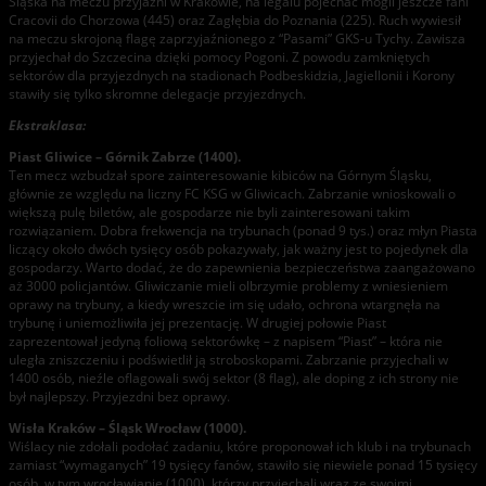
Śląska na meczu przyjaźni w Krakowie, na legalu pojechać mogli jeszcze fani
Cracovii do Chorzowa (445) oraz Zagłębia do Poznania (225). Ruch wywiesił
na meczu skrojoną flagę zaprzyjaźnionego z “Pasami” GKS-u Tychy. Zawisza
przyjechał do Szczecina dzięki pomocy Pogoni. Z powodu zamkniętych
sektorów dla przyjezdnych na stadionach Podbeskidzia, Jagiellonii i Korony
stawiły się tylko skromne delegacje przyjezdnych.
Ekstraklasa:
Piast Gliwice – Górnik Zabrze (1400).
Ten mecz wzbudzał spore zainteresowanie kibiców na Górnym Śląsku,
głównie ze względu na liczny FC KSG w Gliwicach. Zabrzanie wnioskowali o
większą pulę biletów, ale gospodarze nie byli zainteresowani takim
rozwiązaniem. Dobra frekwencja na trybunach (ponad 9 tys.) oraz młyn Piasta
liczący około dwóch tysięcy osób pokazywały, jak ważny jest to pojedynek dla
gospodarzy. Warto dodać, że do zapewnienia bezpieczeństwa zaangażowano
aż 3000 policjantów. Gliwiczanie mieli olbrzymie problemy z wniesieniem
oprawy na trybuny, a kiedy wreszcie im się udało, ochrona wtargnęła na
trybunę i uniemożliwiła jej prezentację. W drugiej połowie Piast
zaprezentował jedyną foliową sektorówkę – z napisem “Piast” – która nie
uległa zniszczeniu i podświetlił ją stroboskopami. Zabrzanie przyjechali w
1400 osób, nieźle oflagowali swój sektor (8 flag), ale doping z ich strony nie
był najlepszy. Przyjezdni bez oprawy.
Wisła Kraków – Śląsk Wrocław (1000).
Wiślacy nie zdołali podołać zadaniu, które proponował ich klub i na trybunach
zamiast “wymaganych” 19 tysięcy fanów, stawiło się niewiele ponad 15 tysięcy
osób, w tym wrocławianie (1000), którzy przyjechali wraz ze swoimi