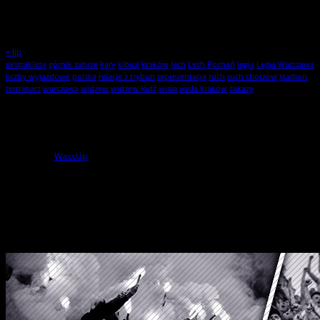
17
18
19
20
21
22
23
24
25
26
27
28
29
30
31
« lip
ekstraklasa
górnik zabrze
kary
kibice
kraków
lech
Lech Poznań
legia
Legia Warszawa
liczby wyjazdowe
polska
relacje z trybun
reprezentacja
ruch
ruch chorzów
stadion
terminarz
warszawa
widzew
widzew łódź
wisła
wisła kraków
zakazy
Statystyki
1
użytkowników online
powered by
WassUp
Wszelkie Prawa Zastrzeżone
StylKibica.net © 2010 – 2026