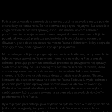
Weekendowe relacje z trybun – 30.11-01.12.2013
Policja wnioskowała o zamknięcie sektorów gości na wszystkie mecze polskiej
ekstraklasy do końca roku. To nie pierwsza tego typu inicjatywa. Na szczęście
Zbigniew Boniek postawił sprawę jasno – nie można kibicom zabronić
podróżowania po kraju za swoimi ukochanymi klubami i wniosku policji nie
poparł. Jak wyrzucać pieniądze podatników w błoto pokazano ostatnio w
Gliwicach, gdzie do zabezpieczenia meczu Piasta z Górnikiem, który obejrzało
9 tysięcy fanów, oddelegowano 3 tysiące policjantów!
Mimo jednego policjanta przypadającego na trzech kibiców, na trybunach nie
było do końca spokojnie. W pewnym momencie na trybunę Piasta weszła
ochrona, próbując gazem uniemożliwić prezentację przygotowanej oprawy.
Skutecznie zresztą, bo 3/4 choreografii zostało zniszczone. “Oprawa, która
została zaprezentowana podczas meczu to zaledwie 1/4 przygotowanej
choreografii. Oprawa ta była naszą drugą z największych opraw. Niestety
kierownik ds. bezpieczeństwa na stadionie Piasta Tadeusz L. wydał ochronie
polecenie potargania oprawy oraz sprowokowania kibiców do awantury.
Wielu kibiców zostało dotkliwie pobitych oraz została zniszczona większa
część oprawy, która została wykonana za pieniądze wszystkich kibiców!” –
poinformowali fani Piasta.
Była to jedyna prezentacja, jaka szykowana była na mecz w miniony weekend.
Jeśli chodzi o wyjazdy, to oprócz dobrych liczb Górnika w Gliwicach oraz