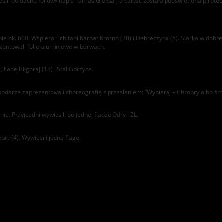
sili do dachu foliowy napis “Ultras Gieksa”, a całość została podświetlona pirote
. 600. Wspierali ich fani Karpat Krosno (30) i Debreczyna (5). Siarka w dobrej 
ezentowali folie aluminiowe w barwach.
 Ładę Biłgoraj (18) i Stal Gorzyce.
odarze zaprezentowali choreografię z przesłaniem: “Wybieraj – Chrobry albo śm
ie. Przyjezdni wywiesili po jednej fladze Odry i ZL.
bie (4). Wywiesili jedną flagę.