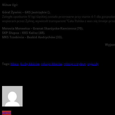
Niższe ligi:
Góral Żywiec – GKS Jastrzębie ().
Zaległe spotkanie IV ligi śląskiej zostało przerwane przy stanie 4-1 dla gospo
wspierani przez Żylinę, wywiesili transparent “Cała Polska z was się śmieje przez
Moravia Morawica – Granat Skarżysko-Kamienna (70).
SKP Słupca – KKS Kalisz (48).
MKS Trzebinia – Beskid Andrychów (33).
Wyjazd
Tags:
kibice
,
liczby kibiców
,
relacje kibiców
,
relacje z trybun
,
wyjazdy
About the Author
admin