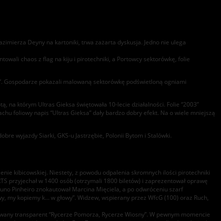
azimierza Deyny na kartoniki, trwa zażarta dyskusja. Jedno nie ulega
owali chaos z flag na kiju i pirotechniki, a Portowcy sektorówkę, folie
ki”. Gospodarze pokazali malowaną sektorówkę podświetloną ogniami
na którym Ultras Gieksa świętowała 10-lecie działalności. Folie “2003”
u foliowy napis “Ultras Gieksa” dały bardzo dobry efekt. Na o wiele mniejszą
re wyjazdy Siarki, GKS-u Jastrzębie, Polonii Bytom i Stalówki.
nie kibicowskiej. Niestety, z powodu odpalenia skromnych ilości pirotechniki
 RTS przyjechał w 1400 osób (otrzymali 1800 biletów) i zaprezentował oprawę
Bruno Pinheiro znokautował Marcina Mięciela, a po odwróceniu szarf
e’owy, my kopiemy k… w głowy”. Widzew, wspierany przez WfcG (100) oraz Ruch,
alowany transparent “Rycerze Pomorza, Rycerze Wiosny”. W pewnym momencie