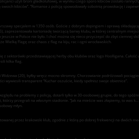
licjanci użyli broni gładkolufowej, w wyniku czego sporo kibiców zostało rannych, a
ają swoich kibiców”. “Romanse z policją spowodowały sobotnią prowokację i zapew
 Warszawy specjalem w 1350 osób. Goście z dobrym dopingiem i oprawą składającą si
 (85), zaprezentowała kartoniadę tworzącą barwy klubu, w której centralnym miej
eszcze w Polsce nie było. I choć można się nieco przyczepić do zbyt ciemnej skór
e Wielką Flagę oraz chaos z flag na kiju, rac i ogni wrocławskich.
 z sektorówki przedstawiającej herby obu klubów oraz logo Hoolligana. Całość uz
ili kilka flag.
50) i Widzewa (20), byłby wręcz mocno skromny. Chorzowianie podróżowali pociąg
ści wywiesili transparent “Kuchar oszuście, kiedy spełnisz swoje obietnice”.
względu na problemy z policją, dotarli tylko w 30-osobowej grupie, do tego spóźn
, którzy przegrali na własnym stadionie. “Jak na mieście was złapiemy, to was k… 
osobowy młyn.
towanej przez krakowski klub, zgodnie z którą po dobrej frekwencji na dwóch mec