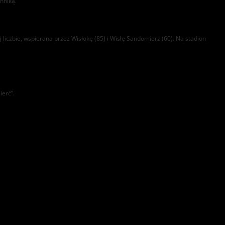
chniką.
liczbie, wspierana przez Wisłokę (85) i Wisłę Sandomierz (60). Na stadion
ierć”.