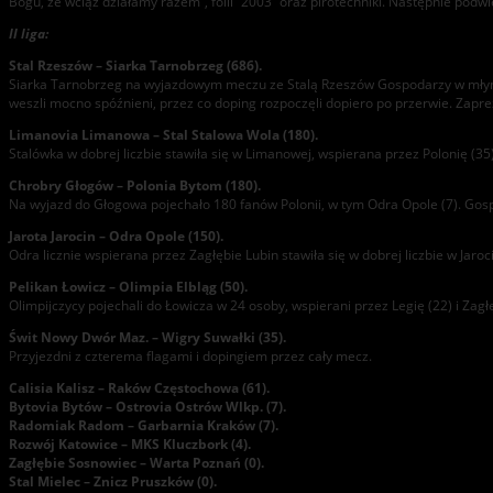
Bogu, że wciąż działamy razem”, folii “2003” oraz pirotechniki. Następnie podwie
II liga:
Stal Rzeszów – Siarka Tarnobrzeg (686).
Siarka Tarnobrzeg na wyjazdowym meczu ze Stalą Rzeszów Gospodarzy w młynie ok
weszli mocno spóźnieni, przez co doping rozpoczęli dopiero po przerwie. Zapr
Limanovia Limanowa – Stal Stalowa Wola (180).
Stalówka w dobrej liczbie stawiła się w Limanowej, wspierana przez Polonię (35),
Chrobry Głogów – Polonia Bytom (180).
Na wyjazd do Głogowa pojechało 180 fanów Polonii, w tym Odra Opole (7). Gosp
Jarota Jarocin – Odra Opole (150).
Odra licznie wspierana przez Zagłębie Lubin stawiła się w dobrej liczbie w Jarocin
Pelikan Łowicz – Olimpia Elbląg (50).
Olimpijczycy pojechali do Łowicza w 24 osoby, wspierani przez Legię (22) i Zagłę
Świt Nowy Dwór Maz. – Wigry Suwałki (35).
Przyjezdni z czterema flagami i dopingiem przez cały mecz.
Calisia Kalisz – Raków Częstochowa (61).
Bytovia Bytów – Ostrovia Ostrów Wlkp. (7).
Radomiak Radom – Garbarnia Kraków (7).
Rozwój Katowice – MKS Kluczbork (4).
Zagłębie Sosnowiec – Warta Poznań (0).
Stal Mielec – Znicz Pruszków (0).