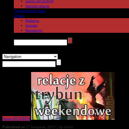
Sezon 2013/2014
Starsze relacje
Transmisje na żywo
.
Serwis
.
Reklama
Kontakt
Regulamin
Search →
Sezon 2013/2014
Published on
27 listopada, 2013 |
by admin