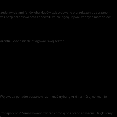
 z przedstawicielami fanów obu klubów, zdecydowano o przekazaniu zabrzanom
wali bezpieczeństwo oraz zapewnili, że nie będą używali żadnych materiałów
arentu. Goście nieźle oflagowali swój sektor.
. Wojewoda ponadto postanowił zamknąć trybunę Arki, na której normalnie
nego transparentu “Zamaskowane twarze chronią nas przed zakazem. Dziękujemy