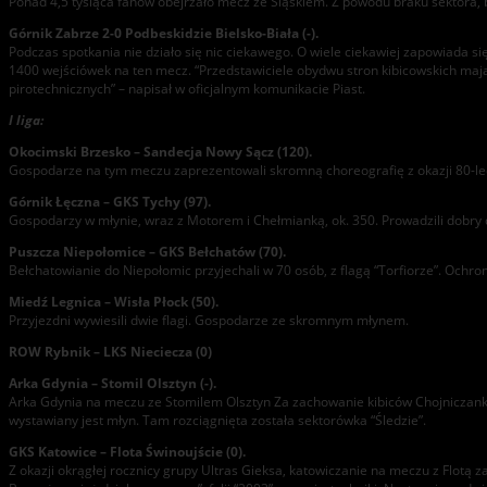
Ponad 4,5 tysiąca fanów obejrzało mecz ze Śląskiem. Z powodu braku sektora, b
Górnik Zabrze 2-0 Podbeskidzie Bielsko-Biała (-).
Podczas spotkania nie działo się nic ciekawego. O wiele ciekawiej zapowiada 
1400 wejściówek na ten mecz. “Przedstawiciele obydwu stron kibicowskich mają
pirotechnicznych” – napisał w oficjalnym komunikacie Piast.
I liga:
Okocimski Brzesko – Sandecja Nowy Sącz (120).
Gospodarze na tym meczu zaprezentowali skromną choreografię z okazji 80-lecia 
Górnik Łęczna – GKS Tychy (97).
Gospodarzy w młynie, wraz z Motorem i Chełmianką, ok. 350. Prowadzili dobry do
Puszcza Niepołomice – GKS Bełchatów (70).
Bełchatowianie do Niepołomic przyjechali w 70 osób, z flagą “Torfiorze”. Ochro
Miedź Legnica – Wisła Płock (50).
Przyjezdni wywiesili dwie flagi. Gospodarze ze skromnym młynem.
ROW Rybnik – LKS Nieciecza (0)
Arka Gdynia – Stomil Olsztyn (-).
Arka Gdynia na meczu ze Stomilem Olsztyn Za zachowanie kibiców Chojniczanki
wystawiany jest młyn. Tam rozciągnięta została sektorówka “Śledzie”.
GKS Katowice – Flota Świnoujście (0).
Z okazji okrągłej rocznicy grupy Ultras Gieksa, katowiczanie na meczu z Flot