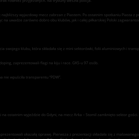
rak również przyjezdnych. Na trybuny weszła policja.
się najbliższy wyjazdowy mecz zabrzan z Piastem. Po ostatnim spotkaniu Piasta
c na uwadze zarówno dobro obu klubów, jak i całej piłkarskiej Polski zagwaranto
swojego klubu, która składała się z mini sektorówki, folii aluminiowych i transp
ping, zaprezentowali flagi na kiju i race. GKS-u 97 osób.
na nie wpuściła transparentu “PDW”.
 na ostatnim wyjeździe do Gdyni, na mecz Arka – Stomil zamknięto sektor gości
ą zaprezentowali okazałą oprawę. Pierwsza z prezentacji składała się z malowa