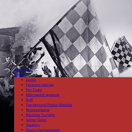
Aktualności
.
Kibole
Zgody
Felietony kibiców
Fan Cluby
Kibicowskie wywiady
Grill
Patriotyczna Polska Kibolska
Reprezentacja
Kibolskie Turnieje
Sektor Gości
Stadiony
Kibice charytatywnie