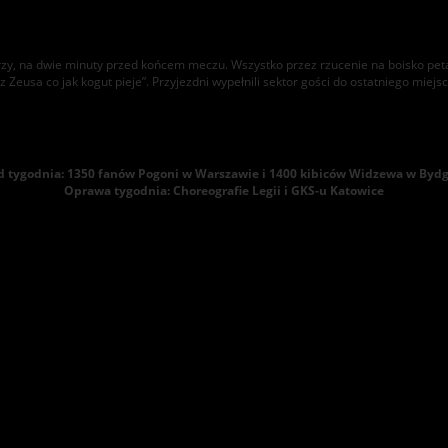
darzy, na dwie minuty przed końcem meczu. Wszystko przez rzucenie na boisko pet
 Zeusa co jak kogut pieje”. Przyjezdni wypełnili sektor gości do ostatniego miejsca
 tygodnia: 1350 fanów Pogoni w Warszawie i 1400 kibiców Widzewa w Byd
Oprawa tygodnia: Choreografie Legii i GKS-u Katowice