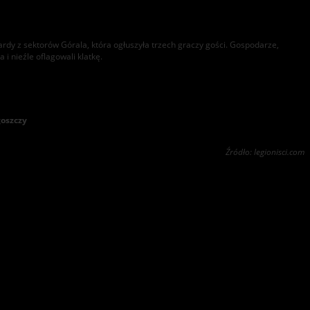
ardy z sektorów Górala, która ogłuszyła trzech graczy gości. Gospodarze,
 i nieźle oflagowali klatkę.
goszczy
Źródło: legionisci.com