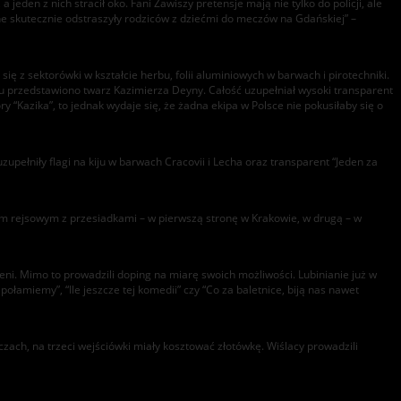
 jeden z nich stracił oko. Fani Zawiszy pretensje mają nie tylko do policji, ale
ne skutecznie odstraszyły rodziców z dziećmi do meczów na Gdańskiej” –
ę z sektorówki w kształcie herbu, folii aluminiowych w barwach i pirotechniki.
scu przedstawiono twarz Kazimierza Deyny. Całość uzupełniał wysoki transparent
y “Kazika”, to jednak wydaje się, że żadna ekipa w Polsce nie pokusiłaby się o
upełniły flagi na kiju w barwach Cracovii i Lecha oraz transparent “Jeden za
iem rejsowym z przesiadkami – w pierwszą stronę w Krakowie, w drugą – w
ieni. Mimo to prowadzili doping na miarę swoich możliwości. Lubinianie już w
połamiemy”, “Ile jeszcze tej komedii” czy “Co za baletnice, biją nas nawet
zach, na trzeci wejściówki miały kosztować złotówkę. Wiślacy prowadzili