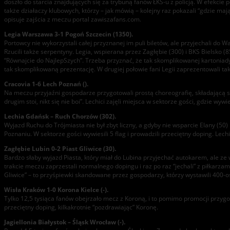
doszło do starcia znajdujących się za trybuną fanów ŁKS-u z policją. W efekcie po
także działaczy klubowych, którzy – jak mówią – kolejny raz pokazali “gdzie m
opisuje zajścia z meczu portal zawiszafans.com.
Legia Warszawa 3-1 Pogoń Szczecin (1350).
Portowcy nie wykorzystali całej przyznanej im puli biletów, ale przyjechali do
Rzucili także serpentyny. Legia, wspierana przez Zagłębie (300) i BKS Bielsko
“Równajcie do NajlepSzych”. Trzeba przyznać, że tak skomplikowanej kartoniady j
tak skomplikowaną prezentację. W drugiej połowie fani Legii zaprezentowali takż
Cracovia 1-6 Lech Poznań ().
Na meczu przyjaźni gospodarze przygotowali prostą choreografię, składającą się
drugim stoi, nikt się nie boi”. Lechici zajęli miejsca w sektorze gości, gdzie wywies
Lechia Gdańsk – Ruch Chorzów (302).
Wyjazd Ruchu do Trójmiasta nie był zbyt liczny, a gdyby nie wsparcie Elany (
Poznaniu. W sektorze gości wywiesili 5 flag i prowadzili przeciętny doping. Lechi
Zagłębie Lubin 0-2 Piast Gliwice (30).
Bardzo słaby wyjazd Piasta, który miał do Lubina przyjechać autokarem, ale ze 
trakcie meczu zaprzestali normalnego dopingu i raz po raz “jechali” z piłkarzami
Gliwice” – to przyśpiewki skandowane przez gospodarzy, którzy wystawili 400-
Wisła Kraków 1-0 Korona Kielce (-).
Tylko 12,5 tysiąca fanów obejrzało mecz z Koroną, i to pomimo promocji przygo
przeciętny doping, kilkakrotnie “pozdrawiając” Koronę.
Jagiellonia Białystok – Śląsk Wrocław (-).