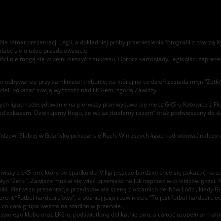
a temat prezentacji Legii, a dokładniej próby przeniesienia fotografii z twarzą K
iłaby się o takie przedsięwzięcie.
ści nie mogą się w pełni cieszyć z sukcesu. Oprócz kartoniady, legioniści zaprezent
odbywał się przy zamkniętej trybunie, na której na co dzień zasiada młyn “Zet
cieli pokazać swoją wyższość nad ŁKS-em, zgodą Zawiszy.
 ligach zdecydowanie na pierwszy plan wysuwa się mecz GKS-u Katowice z Flotą, 
d zakazem. Dziękujemy Bogu, że wciąż działamy razem” oraz podwieszony do dach
dzew. Słabiej w Gdańsku pokazał się Ruch. W niższych ligach odnotować należy dob
y z ŁKS-em, który po spadku do IV ligi jeszcze bardziej chce się pokazać na sce
yn “Zetki”. Zawisza musiał się więc przenieść na łuk naprzeciwko kibiców gości.
iki. Pierwsza prezentacja przedstawiała scenę z ostatnich derbów Łodzi, kiedy 
arent “Futbol hardcore’owy”, a później jego rozwinięcie “To jest futbol hardcor
z co cała grupa weszła na stadion w przerwie.
wojego klubu oraz ŁKS-u, podświetloną delikatnie piro, a całość uzupełniał m