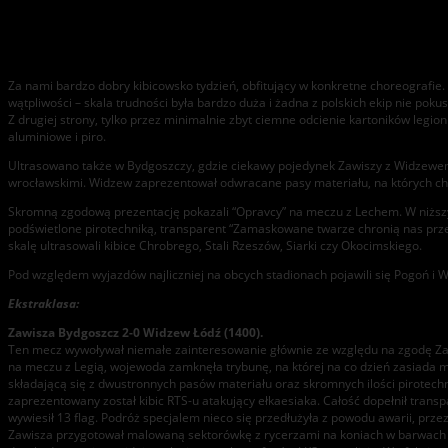
Weekendowe relacje z trybun – 22-24.11.2013
Za nami bardzo dobry kibicowsko tydzień, obfitujący w konkretne choreografie. N
wątpliwości – skala trudności była bardzo duża i żadna z polskich ekip nie pokus
Z drugiej strony, tylko przez minimalnie zbyt ciemne odcienie kartoników legioni
aluminiowe i piro.
Ultrasowano także w Bydgoszczy, gdzie ciekawy pojedynek Zawiszy z Widzewem 
wrocławskimi. Widzew zaprezentował odwracane pasy materiału, na których ch
Skromną zgodową prezentację pokazali “Opravcy” na meczu z Lechem. W niższych
podświetlone pirotechniką, transparent “Zamaskowane twarze chronią nas prze
skalę ultrasowali kibice Chrobrego, Stali Rzeszów, Siarki czy Okocimskiego.
Pod względem wyjazdów najliczniej na obcych stadionach pojawili się Pogoń i Wi
Ekstraklasa:
Zawisza Bydgoszcz 2-0 Widzew Łódź (1400).
Ten mecz wywoływał niemałe zainteresowanie głównie ze względu na zgodę Zawisz
na meczu z Legią, wojewoda zamknęła trybunę, na której na co dzień zasiada mł
składającą się z dwustronnych pasów materiału oraz skromnych ilości pirotechn
zaprezentowany został kibic RTS-u atakujący ełkaesiaka. Całość dopełnił transp
wywiesił 13 flag. Podróż specjalem nieco się przedłużyła z powodu awarii, prze
Zawisza przygotował malowaną sektorówkę z rycerzami na koniach w barwach s