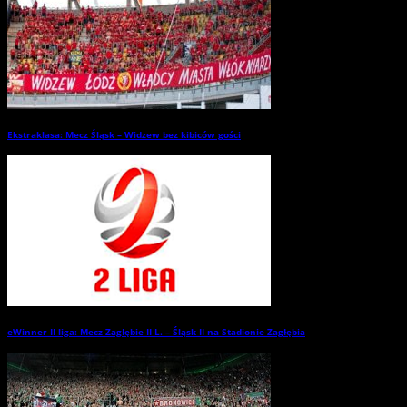
Ekstraklasa: Mecz Śląsk – Widzew bez kibiców gości
→
eWinner II liga: Mecz Zagłębie II L. – Śląsk II na Stadionie Zagłębia
→