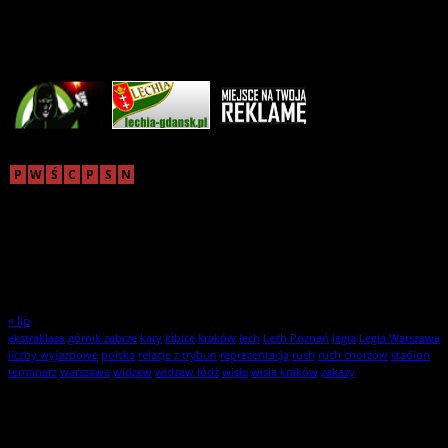
Reklama
sierpień 2026
P
W
Ś
C
P
S
N
1
2
3
4
5
6
7
8
9
10
11
12
13
14
15
16
17
18
19
20
21
22
23
24
25
26
27
28
29
30
31
« lip
ekstraklasa
górnik zabrze
kary
kibice
kraków
lech
Lech Poznań
legia
Legia Warszawa
liczby wyjazdowe
polska
relacje z trybun
reprezentacja
ruch
ruch chorzów
stadion
terminarz
warszawa
widzew
widzew łódź
wisła
wisła kraków
zakazy
Statystyki
1
użytkowników online