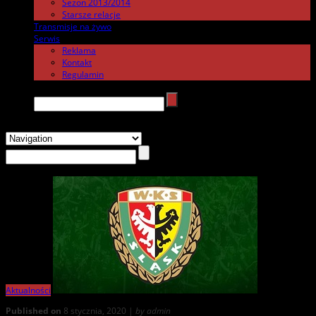
Sezon 2013/2014
Starsze relacje
Transmisje na żywo
.
Serwis
.
Reklama
Kontakt
Regulamin
Search →
Aktualności
Published on
8 stycznia, 2020 |
by admin