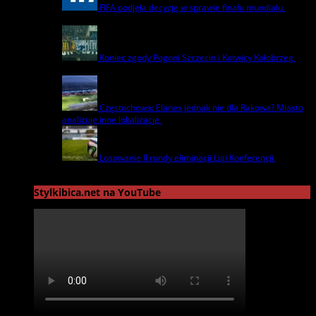
FIFA podjęła decyzję w sprawie finału mundialu
22
lipca | by
admin
Koniec zgody Pogoni Szczecin i Kotwicy Kołobrzeg
8
lipca | by
admin
Częstochowa: Elanex jednak nie dla Rakowa? Miasto
analizuje inne lokalizacje
17 czerwca | by
admin
Losowanie II rundy eliminacji Ligi Konferencji
17
czerwca | by
admin
Stylkibica.net na YouTube