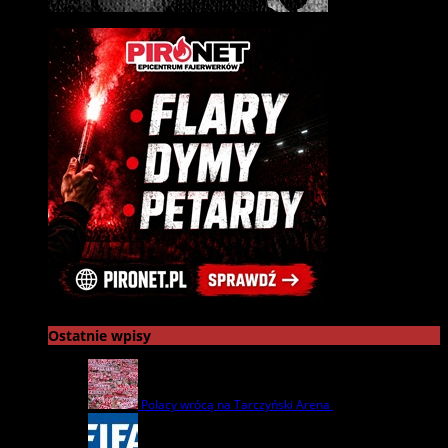
Ostatnie wpisy
Polacy wrócą na Tarczyński Arena
22 lipca | by
admin