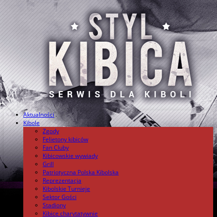
Aktualności
.
Kibole
Zgody
Felietony kibiców
Fan Cluby
Kibicowskie wywiady
Grill
Patriotyczna Polska Kibolska
Reprezentacja
Kibolskie Turnieje
Sektor Gości
Stadiony
Kibice charytatywnie