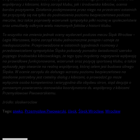
współpracy z kibicami, którą zarząd klubu, jak i środowisko kibiców, ocenia
bardzo pozytywnie. Działania podejmowane przez niego na przestrzeni ostatnich
lat przyczyniły się nie tylko do podniesienia poziomu bezpieczeństwa podczas
meczów, lecz także poprawiły wizerunek sympatyka piłki nożnej w społeczeństwie
oraz umożliwiły odkrycie wielu nieznanych faktów z historii klubu.
To wszystko nie zmienia jednak oceny wydarzeń podczas meczu Śląsk Wrocław –
Legia Warszawa, które zarząd klubu jednoznacznie potępia i uznaje za
niedopuszczalne. Przeprowadzone w ostatnich tygodniach rozmowy z
przedstawicielami sympatyków Śląska pokazały ponadto świadomość szeroko
pojętego środowiska kibicowskiego, że tego typu incydenty negatywnie wpływają
na prawidłowe funkcjonowanie, wizerunek oraz pozycję sportową klubu, a także
wykazały jego otwarcie na realną współpracę, której celem jest budowa silnego
Śląska. W ocenie zarządu do dalszego wzrostu poziomu bezpieczeństwa na
stadionie potrzebny jest rzetelny dialog z kibicami, a prowadzić go może
wyłącznie osoba kompetentna i wiarygodna dla obydwu stron, stąd decyzja o
ponownym powierzeniu stanowiska koordynatora ds. współpracy z kibicami
Przemysławowi Piwowarskiemu.
źródło: slaskwroclaw
Tags:
piwko
,
Przemysław Piwowarski
,
śląsk
,
Śląsk Wrocław
,
Wrocław
About the Author