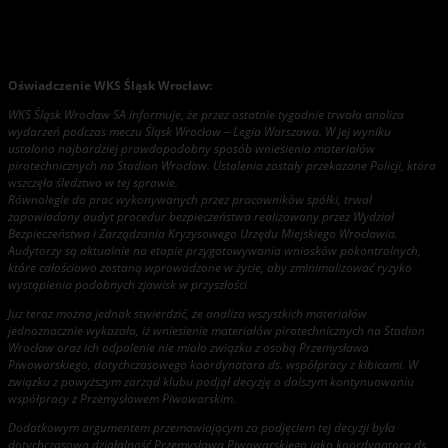
Przemysław Piwowarski wraca na swoje stanowisko.
Oświadczenie WKS Śląsk Wrocław:
WKS Śląsk Wrocław SA informuje, że przez ostatnie tygodnie trwała analiza
wydarzeń podczas meczu Śląsk Wrocław – Legia Warszawa. W jej wyniku
ustalono najbardziej prawdopodobny sposób wniesienia materiałów
pirotechnicznych na Stadion Wrocław. Ustalenia zostały przekazane Policji, która
wszczęła śledztwo w tej sprawie.
Równolegle do prac wykonywanych przez pracowników spółki, trwał
zapowiadany audyt procedur bezpieczeństwa realizowany przez Wydział
Bezpieczeństwa i Zarządzania Kryzysowego Urzędu Miejskiego Wrocławia.
Audytorzy są aktualnie na etapie przygotowywania wniosków pokontrolnych,
które całościowo zostaną wprowadzone w życie, aby zminimalizować ryzyko
wystąpienia podobnych zjawisk w przyszłości.
Już teraz można jednak stwierdzić, że analiza wszystkich materiałów
jednoznacznie wykazała, iż wniesienie materiałów pirotechnicznych na Stadion
Wrocław oraz ich odpalenie nie miało związku z osobą Przemysława
Piwowarskiego, dotychczasowego koordynatora ds. współpracy z kibicami. W
związku z powyższym zarząd klubu podjął decyzję o dalszym kontynuowaniu
współpracy z Przemysławem Piwowarskim.
Dodatkowym argumentem przemawiającym za podjęciem tej decyzji była
dotychczasowa działalność Przemysława Piwowarskiego jako koordynatora ds.