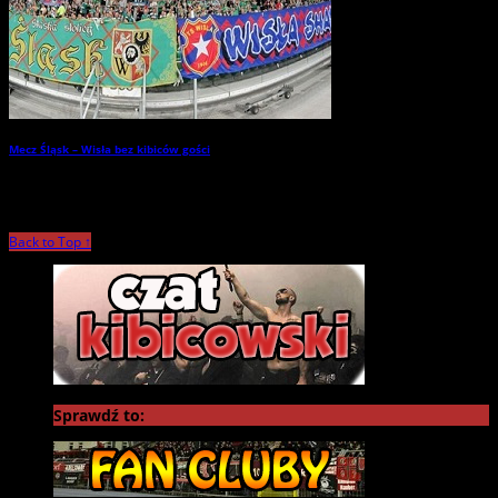
Mecz Śląsk – Wisła bez kibiców gości
→
Back to Top ↑
Sprawdź to: