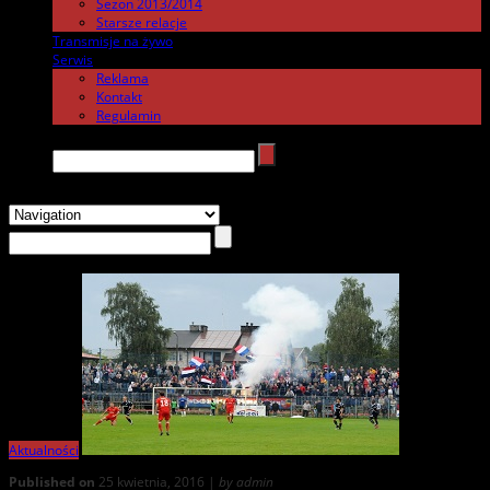
Sezon 2013/2014
Starsze relacje
Transmisje na żywo
.
Serwis
.
Reklama
Kontakt
Regulamin
Search →
Aktualności
Published on
25 kwietnia, 2016 |
by admin