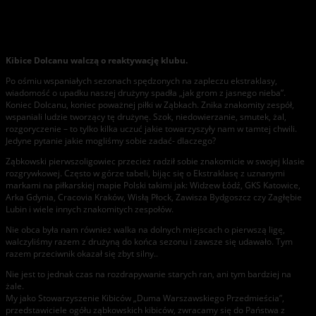
Oświadczenie kibiców Dolcanu Ząbki.
Kibice Dolcanu walczą o reaktywację klubu.
Po ośmiu wspaniałych sezonach spędzonych na zapleczu ekstraklasy,
wiadomość o upadku naszej drużyny spadła „jak grom z jasnego nieba”.
Koniec Dolcanu, koniec poważnej piłki w Ząbkach. Znika znakomity zespół,
wspaniali ludzie tworzący tę drużynę. Szok, niedowierzanie, smutek, żal,
rozgoryczenie – to tylko kilka uczuć jakie towarzyszyły nam w tamtej chwili.
Jedyne pytanie jakie mogliśmy sobie zadać- dlaczego?
Ząbkowski pierwszoligowiec przecież radził sobie znakomicie w swojej klasie
rozgrywkowej. Często w górze tabeli, bijąc się o Ekstraklasę z uznanymi
markami na piłkarskiej mapie Polski takimi jak: Widzew Łódź, GKS Katowice,
Arka Gdynia, Cracovia Kraków, Wisłą Płock, Zawisza Bydgoszcz czy Zagłębie
Lubin i wiele innych znakomitych zespołów.
Nie obca była nam również walka na dolnych miejscach o pierwszą ligę,
walczyliśmy razem z drużyną do końca sezonu i zawsze się udawało. Tym
razem przeciwnik okazał się zbyt silny..
Nie jest to jednak czas na rozdrapywanie starych ran, ani tym bardziej na
żale.
My jako Stowarzyszenie Kibiców „Duma Warszawskiego Przedmieścia”,
przedstawiciele ogółu ząbkowskich kibiców, zwracamy się do Państwa z