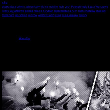
« lip
ekstraklasa
górnik zabrze
kary
kibice
kraków
lech
Lech Poznań
legia
Legia Warszawa
liczby wyjazdowe
polska
relacje z trybun
reprezentacja
ruch
ruch chorzów
stadion
terminarz
warszawa
widzew
widzew łódź
wisła
wisła kraków
zakazy
Statystyki
1
użytkowników online
powered by
WassUp
Wszelkie Prawa Zastrzeżone
StylKibica.net © 2010 – 2026