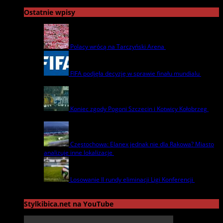
Ostatnie wpisy
Polacy wrócą na Tarczyński Arena
22 lipca | by
admin
FIFA podjęła decyzję w sprawie finału mundialu
22
lipca | by
admin
Koniec zgody Pogoni Szczecin i Kotwicy Kołobrzeg
8
lipca | by
admin
Częstochowa: Elanex jednak nie dla Rakowa? Miasto
analizuje inne lokalizacje
17 czerwca | by
admin
Losowanie II rundy eliminacji Ligi Konferencji
17
czerwca | by
admin
Stylkibica.net na YouTube