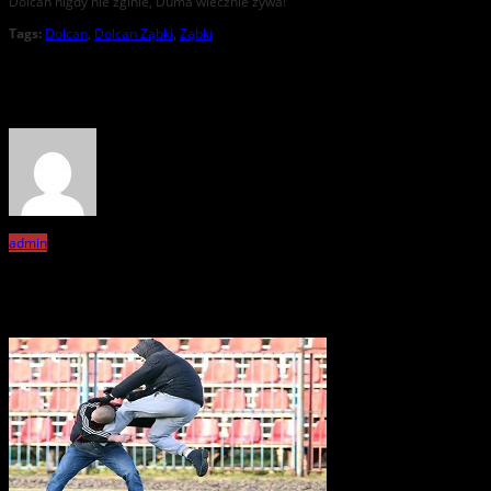
Dolcan nigdy nie zginie, Duma wiecznie żywa!
Tags:
Dolcan
,
Dolcan Ząbki
,
Ząbki
About the Author
admin
Related Posts