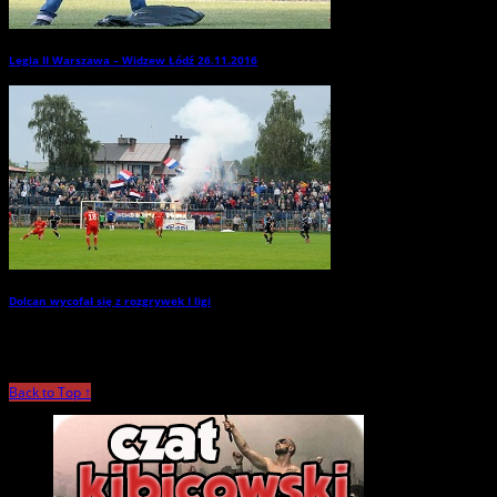
Legia II Warszawa – Widzew Łódź 26.11.2016
→
Dolcan wycofał się z rozgrywek I ligi
→
Back to Top ↑