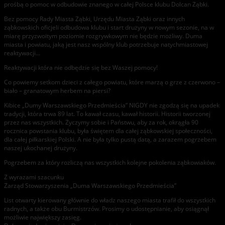
prośbą o pomoc w odbudowie znanego w całej Polsce klubu Dolcan Ząbki.
Bez pomocy Rady Miasta Ząbki, Urzędu Miasta Ząbki oraz innych
ząbkowskich oficjeli odbudowa klubu i start drużyny w nowym sezonie, na w
miarę przyzwoitym poziomie rozgrywkowym nie będzie możliwy. Duma
miasta i powiatu, jaką jest nasz wspólny klub potrzebuje natychmiastowej
reaktywacji…
Reaktywacji która nie odbędzie się bez Waszej pomocy!
Co powiemy setkom dzieci z całego powiatu, które marzą o grze z czerwono –
biało – granatowym herbem na piersi?
Kibice „Dumy Warszawskiego Przedmieścia” NIGDY nie zgodzą się na upadek
tradycji, która trwa 89 lat. To kawał czasu, kawał historii. Historii tworzonej
przez nas wszystkich. Życzymy sobie i Państwu, aby za rok, okrągła 90
rocznica powstania klubu, była świętem dla całej ząbkowskiej społeczności,
dla całej piłkarskiej Polski. A nie była tylko pustą datą, a zarazem pogrzebem
naszej ukochanej drużyny.
Pogrzebem za który rozliczą nas wszystkich kolejne pokolenia ząbkowiaków.
Z wyrazami szacunku
Zarząd Stowarzyszenia „Duma Warszawskiego Przedmieścia”
List otwarty kierowany głównie do władz naszego miasta trafił do wszystkich
radnych, a także obu Burmistrzów. Prosimy o udostępnianie, aby osiągnął
możliwie największy zasięg.