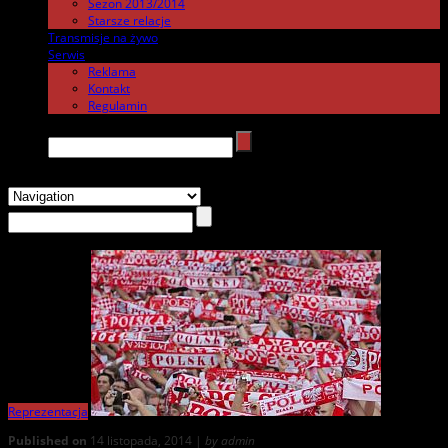
Sezon 2013/2014
Starsze relacje
Transmisje na żywo
.
Serwis
.
Reklama
Kontakt
Regulamin
Search →
Reprezentacja
Published on
14 listopada, 2014 |
by admin