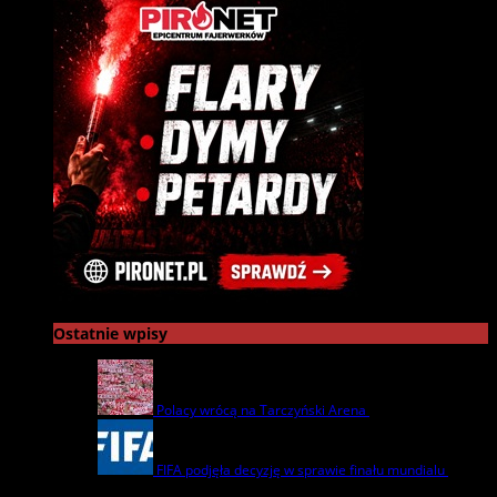
Ostatnie wpisy
Polacy wrócą na Tarczyński Arena
22 lipca | by
admin
FIFA podjęła decyzję w sprawie finału mundialu
22
lipca | by
admin