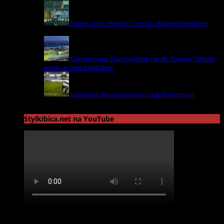
Koniec zgody Pogoni Szczecin i Kotwicy Kołobrzeg
8
lipca | by
admin
Częstochowa: Elanex jednak nie dla Rakowa? Miasto
analizuje inne lokalizacje
17 czerwca | by
admin
Losowanie II rundy eliminacji Ligi Konferencji
17
czerwca | by
admin
Stylkibica.net na YouTube