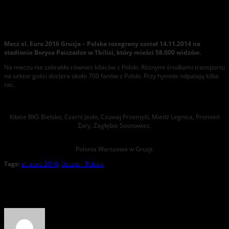
el. Euro 2016 Gruzja – Polska 14.11.2014
Mecz el. Euro 2016 Gruzja – Polska rozegrany został 14.11.2014 na
stadionie Borysa Paiczadze w Tbilisi, który mieści 58.000 widzów.
Na meczu nie zabrakło również kibiców z Polski. Różnymi środkami transportu
na sektor gości dociera około 700 fanów z Polski. Przy hymnie odpalają kilka
rac.
Kibice BKS Bielsko, Czarni Jasło, Czuwaj Przemyśl, Miedź Legnica, Promień
Żary, Zagłębie Sosnowiec.
Polonia Warszawa w Gruzji.
Tags:
el. euro 2016
,
Gruzja - Polska
About the Author