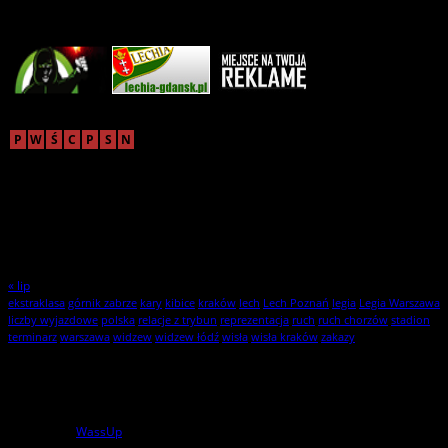
Reklama
sierpień 2026
P
W
Ś
C
P
S
N
1
2
3
4
5
6
7
8
9
10
11
12
13
14
15
16
17
18
19
20
21
22
23
24
25
26
27
28
29
30
31
« lip
ekstraklasa
górnik zabrze
kary
kibice
kraków
lech
Lech Poznań
legia
Legia Warszawa
liczby wyjazdowe
polska
relacje z trybun
reprezentacja
ruch
ruch chorzów
stadion
terminarz
warszawa
widzew
widzew łódź
wisła
wisła kraków
zakazy
Statystyki
1
użytkowników online
powered by
WassUp