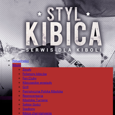
Aktualności
.
Kibole
Zgody
Felietony kibiców
Fan Cluby
Kibicowskie wywiady
Grill
Patriotyczna Polska Kibolska
Reprezentacja
Kibolskie Turnieje
Sektor Gości
Stadiony
Kibice charytatywnie