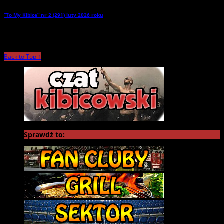
“To My Kibice” nr 2 (291) luty 2026 roku
→
Back to Top ↑
Sprawdź to: