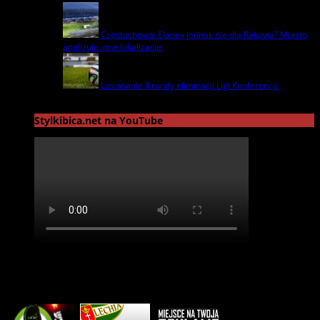
Częstochowa: Elanex jednak nie dla Rakowa? Miasto
analizuje inne lokalizacje
17 czerwca | by
admin
Losowanie II rundy eliminacji Ligi Konferencji
17
czerwca | by
admin
Stylkibica.net na YouTube
Reklama