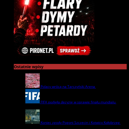
Ostatnie wpisy
Polacy wrócą na Tarczyński Arena
22 lipca | by
admin
FIFA podjęła decyzję w sprawie finału mundialu
22
lipca | by
admin
Koniec zgody Pogoni Szczecin i Kotwicy Kołobrzeg
8
lipca | by
admin