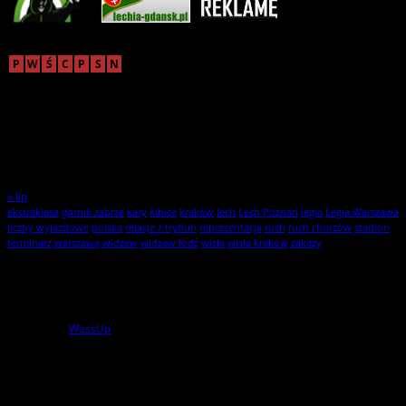
sierpień 2026
P
W
Ś
C
P
S
N
1
2
3
4
5
6
7
8
9
10
11
12
13
14
15
16
17
18
19
20
21
22
23
24
25
26
27
28
29
30
31
« lip
ekstraklasa
górnik zabrze
kary
kibice
kraków
lech
Lech Poznań
legia
Legia Warszawa
liczby wyjazdowe
polska
relacje z trybun
reprezentacja
ruch
ruch chorzów
stadion
terminarz
warszawa
widzew
widzew łódź
wisła
wisła kraków
zakazy
Statystyki
1
użytkowników online
powered by
WassUp
Wszelkie Prawa Zastrzeżone
StylKibica.net © 2010 – 2026