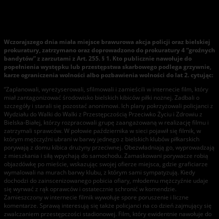
Zarzuty za internetową zapowiedź derbów!
Wczorajszego dnia miała miejsce brawurowa akcja policji oraz bielskiej
prokuratury, zatrzymano oraz doprowadzono do prokuratury 4 “groźnych
bandytów” z zarzutami z Art. 255. § 1. Kto publicznie nawołuje do
popełnienia występku lub przestępstwa skarbowego podlega grzywnie,
karze ograniczenia wolności albo pozbawienia wolności do lat 2. cytując:
“Zaplanowali, wyreżyserowali, sfilmowali i zamieścili w internecie film, który
miał zantagonizować środowisko bielskich kibiców piłki nożnej. Zadbali o
szczegóły i starali się pozostać anonimowi. Ich plany pokrzyżowali policjanci z
Wydziału do Walki do Walki z Przestępczością Przeciwko Życiu i Zdrowiu z
Bielska-Białej, którzy rozpracowali grupę zaangażowaną w realizację filmu i
zatrzymali sprawców. W połowie października w sieci pojawił się filmik, w
którym mężczyźni ubrani w barwy jednego z bielskich klubów piłkarskich
porywają z domu kibica drużyny przeciwnej. Obezwładniają go, wyprowadzają
z mieszkania i siłą wpychają do samochodu. Zamaskowani porywacze robią
objazdówkę po mieście, wskazując swojej ofierze miejsca, gdzie graficiarze
wymalowali na murach barwy klubu, z którym sami sympatyzują. Kiedy
dochodzi do zainscenizowanego pobicia ofiary, młodemu mężczyźnie udaje
się wyrwać z rąk oprawców i ostatecznie schronić w komendzie.
Zamieszczony w internecie filmik wywołuje spore poruszenie i liczne
komentarze. Sprawą interesują się także policjanci na co dzień zajmujący się
zwalczaniem przestępczości stadionowej. Film, który ewidentnie nawołuje do