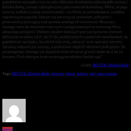
popełnienia występku i ma na celu skłócenie środowiska kibiców piłki nożnej z
Bielska-Białej, zostaje zabezpieczony jako materiał dowodowy. Mimo, że jego
autorzy zadbali o swoją anonimowość – na filmie są zamaskowani, a tablice
rejestracyjne pojazdu, którym się poruszą są zasłonięte, policjanci i
prokuratorzy pracujący nad sprawą ustalają ich tożsamość. Wczoraj z
samego rana do mieszkań mężczyzn zaangażowanych w realizację filmu
wkraczają policjanci. Efektem działań śledczych jest zatrzymanie czterech
bielszczan w wieku od 21 do 31 lat, podejrzanych o publiczne nawoływanie do
popełnienia występku. Są wśród nich trzej „aktorzy” oraz operator kamery.
Sprawcy usłyszeli już zarzuty, a prokurator objął ich dozorem policyjnym. Za
przestępstwo, którego się dopuścili może im teraz grozić nawet do 2 lat za
kratami. O ich dalszym losie rozstrzygnie wkrótce bielski sąd.”
źródło:
BKS ‘STAL’ Bielsko-Biała
Tags:
BKS STAL Bielsko-Biała
,
internet
,
kibice
,
policja
,
stal
,
zatrzymania
About the Author
admin