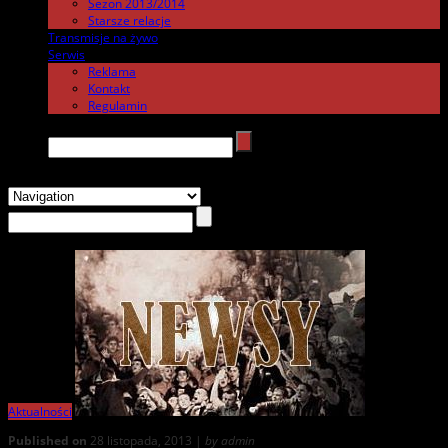
Sezon 2013/2014
Starsze relacje
Transmisje na żywo
.
Serwis
.
Reklama
Kontakt
Regulamin
Search →
Aktualności
Published on
28 listopada, 2013 |
by admin