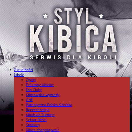
Aktualności
.
Kibole
Zgody
Felietony kibiców
Fan Cluby
Kibicowskie wywiady
Grill
Patriotyczna Polska Kibolska
Reprezentacja
Kibolskie Turnieje
Sektor Gości
Stadiony
Kibice charytatywnie