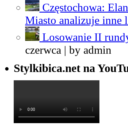
Częstochowa: Elan
Miasto analizuje inne 
Losowanie II rundy
czerwca | by
admin
Stylkibica.net na YouT