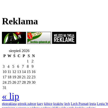
Reklama
sierpień 2026
P
W
Ś
C
P
S
N
1
2
3
4
5
6
7
8
9
10
11
12
13
14
15
16
17
18
19
20
21
22
23
24
25
26
27
28
29
30
31
« lip
ekstraklasa
górnik zabrze
kary
kibice
kraków
lech
Lech Poznań
legia
Legia W
terminarz
warszawa
widzew
widzew łódź
wisła
wisła kraków
zakazy