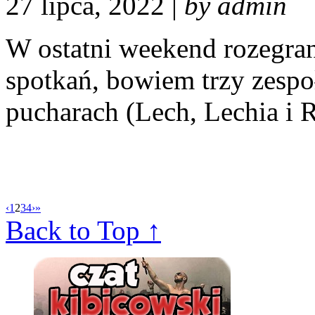
27 lipca, 2022 |
by admin
W ostatni weekend rozegra
spotkań, bowiem trzy zespo
pucharach (Lech, Lechia i 
‹
1
2
3
4
›
»
Back to Top ↑