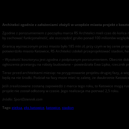
Katowice: Jest kosztorys, jest projekt, jest nieźle
Architekci zgodnie z założeniami złożyli w urzędzie miasta projekt z kos
Zgodnie z porozumieniem z początku marca RS Architekci mieli czas do końca
by zachować funkcjonalność, ale oszczędzić grubo ponad 100 milionów względe
Granicą wyznaczonym przez miasto było 185 mln zł, przy czym w tej cenie proje
potwierdziło miasto Katowice, RS Architekci zdołali przeprojektować stadion, ha
– Wysokość kosztorysu jest zgodna z podpisanym porozumieniem. Obecnie doku
ogłoszenia przetargu na roboty budowlane – powiedziała Ewa Lipka, rzecznik 
Teraz przed architektami miesiąc na przygotowanie projektu drugiej fazy, a wię
będą na nie środki. Podział na fazy może mieć tę zaletę, że dwukrotnie Katowic
Jeśli zrealizowane zostaną zapowiedzi z marca tego roku, to Katowice mogą ru
projekt nie został odłożony w czasie. Jego realizacja ma potrwać 2,5 roku.
źródło: SportDziennik.com
Tags:
gieksa
,
gks katowice
,
katowice
,
stadion
About the Author