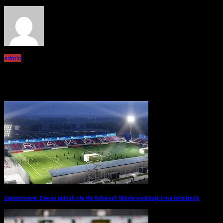
admin
Related Posts
Częstochowa: Elanex jednak nie dla Rakowa? Miasto analizuje inne lokalizacje
→