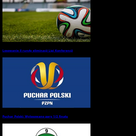
Losowanie II rundy eliminacji Ligi Konferencji
→
Puchar Polski: Wylosowano pary 1/2 finału
→