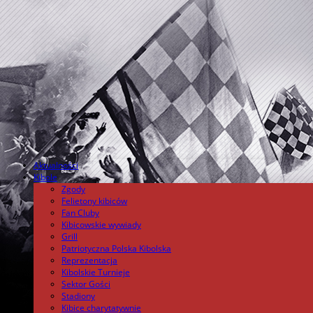
Aktualności
.
Kibole
Zgody
Felietony kibiców
Fan Cluby
Kibicowskie wywiady
Grill
Patriotyczna Polska Kibolska
Reprezentacja
Kibolskie Turnieje
Sektor Gości
Stadiony
Kibice charytatywnie