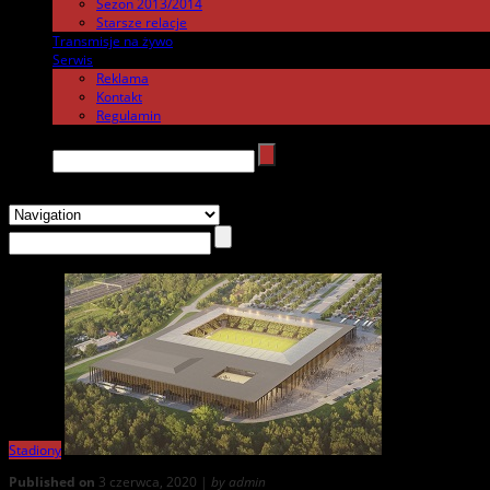
Sezon 2013/2014
Starsze relacje
Transmisje na żywo
.
Serwis
.
Reklama
Kontakt
Regulamin
Search →
Stadiony
Published on
3 czerwca, 2020 |
by admin