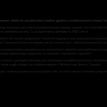
ztorysem. Udało im się odchudzić stadion zgodnie z oczekiwaniami miasta. T
 maja, by dostarczyć zmienioną dokumentację nowego stadionu. Cel zmian był b
m pierwotnej wyceny. Ta, przypomnijmy, opiewała na 398,5 mln zł.
ktanci nie musieli uwzględniać 4 boisk treningowych oraz większości przewidzian
lę i 2 pierwsze boiska treningowe tak, by zmieścić się z całością pierwszej fazy 
mentacja będzie sprawdzana, po ewentualnych wyjaśnieniach wykonawca przygotu
prasowy katowickiego magistratu, w rozmowie z katowickim „Sportem”.
c 4 boisk i parkingów. Nie będą one realizowane w najbliższych latach, ale konk
e będą mogły ubiegać się o dofinansowanie z Ministerstwa Sportu i Turystyki.
szyć z realizacją inwestycji w przyszłym roku. To może zależeć od ostatecznego