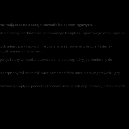
eraz mają czas na doprojektowanie boisk treningowych.
ardzo ambitny: odchudzenie planowanego kompleksu sportowego w taki sposób,
ych miejsc parkingowych. Te zostaną zrealizowane w drugiej fazie. Jak
w oczekiwaniach finansowych.
je i złoży wniosek o pozwolenie na budowę, który jest konieczny do
urs rozpisany był na całość, więc samorząd chce mieć plany w gotowości, gdy
 finansowego wpływu pandemii koronawirusa na sytuację Katowic, jednak na dziś